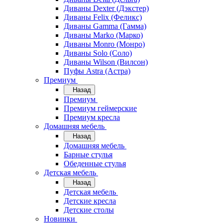
Диваны Dexter (Дэкстер)
Диваны Felix (Феликс)
Диваны Gamma (Гамма)
Диваны Marko (Марко)
Диваны Monro (Монро)
Диваны Solo (Соло)
Диваны Wilson (Вилсон)
Пуфы Astra (Астра)
Премиум
Назад
Премиум
Премиум геймерские
Премиум кресла
Домашняя мебель
Назад
Домашняя мебель
Барные стулья
Обеденные стулья
Детская мебель
Назад
Детская мебель
Детские кресла
Детские столы
Новинки