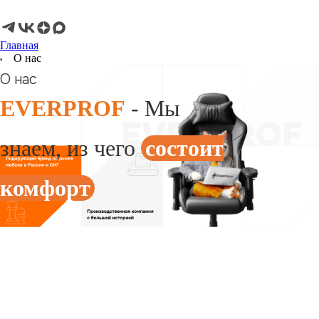
Главная
О нас
О нас
EVERPROF
- Мы
знаем, из чего
состоит
комфорт