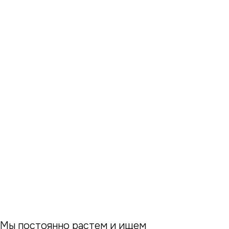
КОМАНДА ДЛЯ САМЫХ
АМБИЦИОЗНЫХ
СОЗДАЕМ КОМФОРТ ПО
СОБСТВЕННЫМ
РЕЦЕПТАМ
Мы постоянно растем и ищем