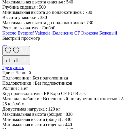
Максимальная высота сиденья
:
540
Глубина сиденья
:
500
Минимальная высота до подлокотников
:
730
Высота упаковки
:
380
Максимальная высота до подлокотников
:
730
Рост пользователя
:
Любой
Кресло Everprof Valencia (Валенсия) CF Экокожа Бежевый
Быстрый просмотр
Где купить
Цвет
:
Черный
Подголовник
:
Без подголовника
Подлокотники
:
Без подлокотников
Ролики
:
Нет
Код производителя
:
EP Expo CF PU Black
Материал набивки
:
Вспененный полиуретан плотностью 22-
25 кг/куб.м
Допустимая нагрузка
:
120 кг
Максимальная высота (общая)
:
830
Минимальная высота (общая)
:
830
Минимальная высота сиденья
:
440