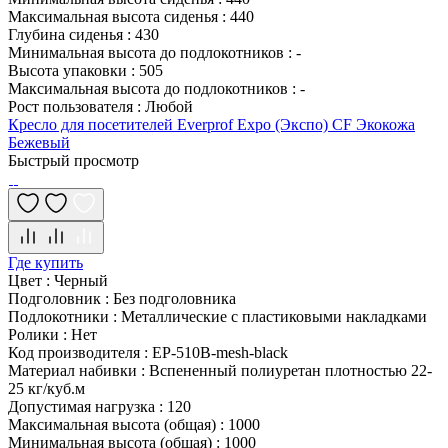
Максимальная высота сиденья
:
440
Глубина сиденья
:
430
Минимальная высота до подлокотников
:
-
Высота упаковки
:
505
Максимальная высота до подлокотников
:
-
Рост пользователя
:
Любой
Кресло для посетителей Everprof Expo (Экспо) CF Экокожа
Бежевый
Быстрый просмотр
Где купить
Цвет
:
Черный
Подголовник
:
Без подголовника
Подлокотники
:
Металлические с пластиковыми накладками
Ролики
:
Нет
Код производителя
:
EP-510B-mesh-black
Материал набивки
:
Вспененный полиуретан плотностью 22-
25 кг/куб.м
Допустимая нагрузка
:
120
Максимальная высота (общая)
:
1000
Минимальная высота (общая)
:
1000