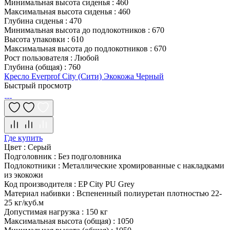
Минимальная высота сиденья
:
460
Максимальная высота сиденья
:
460
Глубина сиденья
:
470
Минимальная высота до подлокотников
:
670
Высота упаковки
:
610
Максимальная высота до подлокотников
:
670
Рост пользователя
:
Любой
Глубина (общая)
:
760
Кресло Everprof City (Сити) Экокожа Черный
Быстрый просмотр
Где купить
Цвет
:
Серый
Подголовник
:
Без подголовника
Подлокотники
:
Металлические хромированные с накладками
из экокожи
Код производителя
:
EP City PU Grey
Материал набивки
:
Вспененный полиуретан плотностью 22-
25 кг/куб.м
Допустимая нагрузка
:
150 кг
Максимальная высота (общая)
:
1050