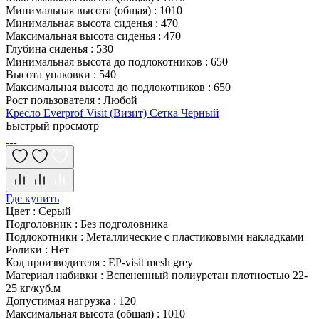
Минимальная высота (общая)
:
1010
Минимальная высота сиденья
:
470
Максимальная высота сиденья
:
470
Глубина сиденья
:
530
Минимальная высота до подлокотников
:
650
Высота упаковки
:
540
Максимальная высота до подлокотников
:
650
Рост пользователя
:
Любой
Кресло Everprof Visit (Визит) Сетка Черный
Быстрый просмотр
Где купить
Цвет
:
Серый
Подголовник
:
Без подголовника
Подлокотники
:
Металлические с пластиковыми накладками
Ролики
:
Нет
Код производителя
:
EP-visit mesh grey
Материал набивки
:
Вспененный полиуретан плотностью 22-
25 кг/куб.м
Допустимая нагрузка
:
120
Максимальная высота (общая)
:
1010