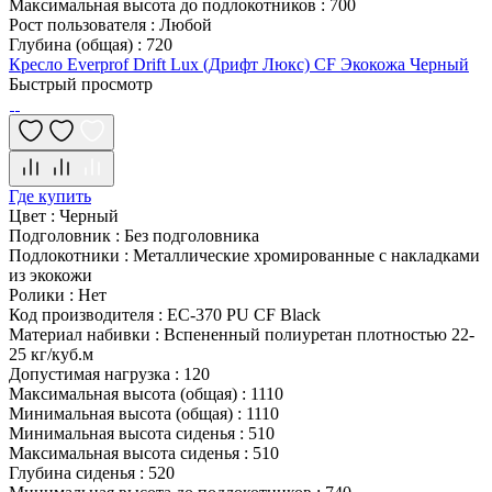
Максимальная высота до подлокотников
:
700
Рост пользователя
:
Любой
Глубина (общая)
:
720
Кресло Everprof Drift Lux (Дрифт Люкс) CF Экокожа Черный
Быстрый просмотр
Где купить
Цвет
:
Черный
Подголовник
:
Без подголовника
Подлокотники
:
Металлические хромированные с накладками
из экокожи
Ролики
:
Нет
Код производителя
:
EC-370 PU CF Black
Материал набивки
:
Вспененный полиуретан плотностью 22-
25 кг/куб.м
Допустимая нагрузка
:
120
Максимальная высота (общая)
:
1110
Минимальная высота (общая)
:
1110
Минимальная высота сиденья
:
510
Максимальная высота сиденья
:
510
Глубина сиденья
:
520