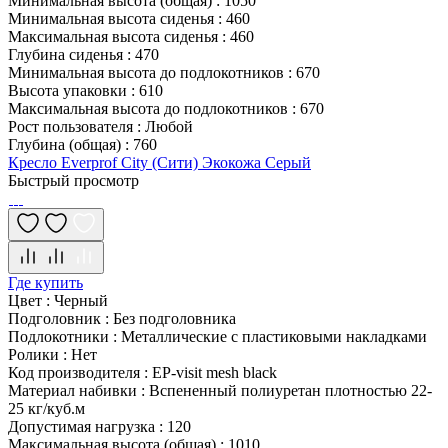
Минимальная высота (общая)
:
1050
Минимальная высота сиденья
:
460
Максимальная высота сиденья
:
460
Глубина сиденья
:
470
Минимальная высота до подлокотников
:
670
Высота упаковки
:
610
Максимальная высота до подлокотников
:
670
Рост пользователя
:
Любой
Глубина (общая)
:
760
Кресло Everprof City (Сити) Экокожа Серый
Быстрый просмотр
Где купить
Цвет
:
Черный
Подголовник
:
Без подголовника
Подлокотники
:
Металлические с пластиковыми накладками
Ролики
:
Нет
Код производителя
:
EP-visit mesh black
Материал набивки
:
Вспененный полиуретан плотностью 22-
25 кг/куб.м
Допустимая нагрузка
:
120
Максимальная высота (общая)
:
1010