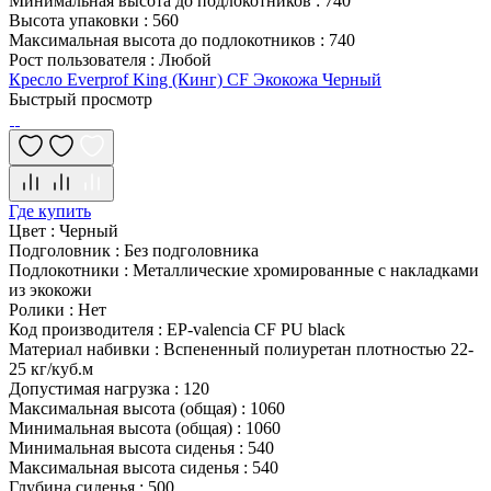
Минимальная высота до подлокотников
:
740
Высота упаковки
:
560
Максимальная высота до подлокотников
:
740
Рост пользователя
:
Любой
Кресло Everprof King (Кинг) CF Экокожа Черный
Быстрый просмотр
Где купить
Цвет
:
Черный
Подголовник
:
Без подголовника
Подлокотники
:
Металлические хромированные с накладками
из экокожи
Ролики
:
Нет
Код производителя
:
EP-valencia CF PU black
Материал набивки
:
Вспененный полиуретан плотностью 22-
25 кг/куб.м
Допустимая нагрузка
:
120
Максимальная высота (общая)
:
1060
Минимальная высота (общая)
:
1060
Минимальная высота сиденья
:
540
Максимальная высота сиденья
:
540
Глубина сиденья
:
500