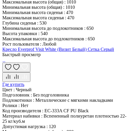
Максимальная высота (общая)
:
1010
Минимальная высота (общая)
:
1010
Минимальная высота сиденья
:
470
Максимальная высота сиденья
:
470
Глубина сиденья
:
530
Минимальная высота до подлокотников
:
650
Высота упаковки
:
540
Максимальная высота до подлокотников
:
650
Рост пользователя
:
Любой
Кресло Everprof Visit White (Визит Белый) Сетка Серый
Быстрый просмотр
Где купить
Цвет
:
Черный
Подголовник
:
Без подголовника
Подлокотники
:
Металлические с мягкими накладками
Ролики
:
Нет
Код производителя
:
EC-333A CF PU Black
Материал набивки
:
Вспененный полиуретан плотностью 22-
25 кг/куб.м
Допустимая нагрузка
:
120