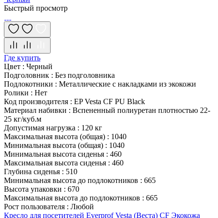
Быстрый просмотр
Где купить
Цвет
:
Черный
Подголовник
:
Без подголовника
Подлокотники
:
Металлические с накладками из экокожи
Ролики
:
Нет
Код производителя
:
EP Vesta CF PU Black
Материал набивки
:
Вспененный полиуретан плотностью 22-
25 кг/куб.м
Допустимая нагрузка
:
120 кг
Максимальная высота (общая)
:
1040
Минимальная высота (общая)
:
1040
Минимальная высота сиденья
:
460
Максимальная высота сиденья
:
460
Глубина сиденья
:
510
Минимальная высота до подлокотников
:
665
Высота упаковки
:
670
Максимальная высота до подлокотников
:
665
Рост пользователя
:
Любой
Кресло для посетителей Everprof Vesta (Веста) CF Экокожа