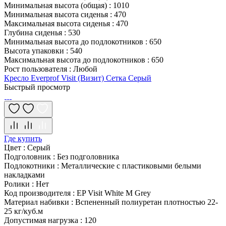
Минимальная высота (общая)
:
1010
Минимальная высота сиденья
:
470
Максимальная высота сиденья
:
470
Глубина сиденья
:
530
Минимальная высота до подлокотников
:
650
Высота упаковки
:
540
Максимальная высота до подлокотников
:
650
Рост пользователя
:
Любой
Кресло Everprof Visit (Визит) Сетка Серый
Быстрый просмотр
Где купить
Цвет
:
Серый
Подголовник
:
Без подголовника
Подлокотники
:
Металлические с пластиковыми белыми
накладками
Ролики
:
Нет
Код производителя
:
EP Visit White M Grey
Материал набивки
:
Вспененный полиуретан плотностью 22-
25 кг/куб.м
Допустимая нагрузка
:
120