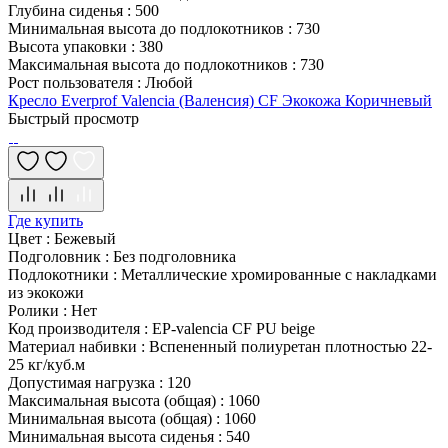
Глубина сиденья
:
500
Минимальная высота до подлокотников
:
730
Высота упаковки
:
380
Максимальная высота до подлокотников
:
730
Рост пользователя
:
Любой
Кресло Everprof Valencia (Валенсия) CF Экокожа Коричневый
Быстрый просмотр
Где купить
Цвет
:
Бежевый
Подголовник
:
Без подголовника
Подлокотники
:
Металлические хромированные с накладками
из экокожи
Ролики
:
Нет
Код производителя
:
EP-valencia CF PU beige
Материал набивки
:
Вспененный полиуретан плотностью 22-
25 кг/куб.м
Допустимая нагрузка
:
120
Максимальная высота (общая)
:
1060
Минимальная высота (общая)
:
1060
Минимальная высота сиденья
:
540