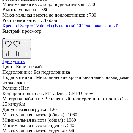
Минимальная высота до подлокотников
:
730
Высота упаковки
:
380
Максимальная высота до подлокотников
:
730
Рост пользователя
:
Любой
Кресло Everprof Valencia (Валенсия) CF Экокожа Черный
Быстрый просмотр
Где купить
Цвет
:
Коричневый
Подголовник
:
Без подголовника
Подлокотники
:
Металлические хромированные с накладками
из экокожи
Ролики
:
Нет
Код производителя
:
EP-valencia CF PU brown
Материал набивки
:
Вспененный полиуретан плотностью 22-
25 кг/куб.м
Допустимая нагрузка
:
120
Максимальная высота (общая)
:
1060
Минимальная высота (общая)
:
1060
Минимальная высота сиденья
:
540
Максимальная высота сиденья
:
540