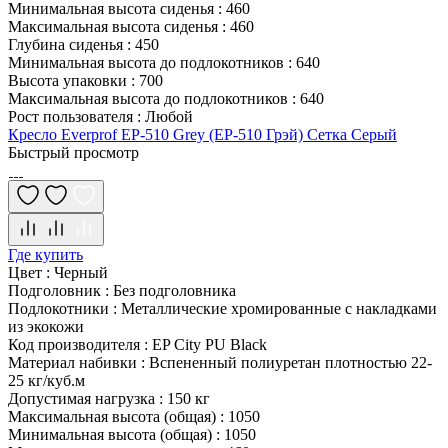
Минимальная высота сиденья
:
460
Максимальная высота сиденья
:
460
Глубина сиденья
:
450
Минимальная высота до подлокотников
:
640
Высота упаковки
:
700
Максимальная высота до подлокотников
:
640
Рост пользователя
:
Любой
Кресло Everprof EP-510 Grey (EP-510 Грэй) Сетка Серый
Быстрый просмотр
Где купить
Цвет
:
Черный
Подголовник
:
Без подголовника
Подлокотники
:
Металлические хромированные с накладками
из экокожи
Код производителя
:
EP City PU Black
Материал набивки
:
Вспененный полиуретан плотностью 22-
25 кг/куб.м
Допустимая нагрузка
:
150 кг
Максимальная высота (общая)
:
1050
Минимальная высота (общая)
:
1050