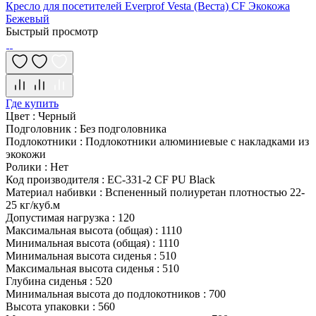
Кресло для посетителей Everprof Vesta (Веста) CF Экокожа
Бежевый
Быстрый просмотр
Где купить
Цвет
:
Черный
Подголовник
:
Без подголовника
Подлокотники
:
Подлокотники алюминиевые с накладками из
экокожи
Ролики
:
Нет
Код производителя
:
EC-331-2 CF PU Black
Материал набивки
:
Вспененный полиуретан плотностью 22-
25 кг/куб.м
Допустимая нагрузка
:
120
Максимальная высота (общая)
:
1110
Минимальная высота (общая)
:
1110
Минимальная высота сиденья
:
510
Максимальная высота сиденья
:
510
Глубина сиденья
:
520
Минимальная высота до подлокотников
:
700
Высота упаковки
:
560