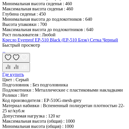
Минимальная высота сиденья
:
460
Максимальная высота сиденья
:
460
Глубина сиденья
:
450
Минимальная высота до подлокотников
:
640
Высота упаковки
:
700
Максимальная высота до подлокотников
:
640
Рост пользователя
:
Любой
Кресло Everprof EP-510 Black (EP-510 Блэк) Сетка Черный
Быстрый просмотр
Где купить
Цвет
:
Серый
Подголовник
:
Без подголовника
Подлокотники
:
Металлические с пластиковыми накладками
Ролики
:
Нет
Код производителя
:
EP-510G-mesh-grey
Материал набивки
:
Вспененный полиуретан плотностью 22-
25 кг/куб.м
Допустимая нагрузка
:
120 кг
Максимальная высота (общая)
:
1000
Минимальная высота (общая)
:
1000