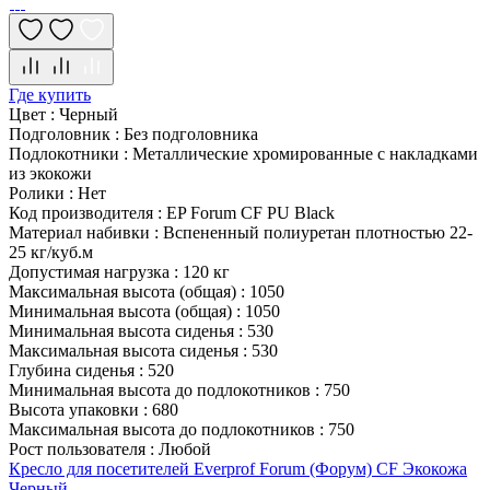
Где купить
Цвет
:
Черный
Подголовник
:
Без подголовника
Подлокотники
:
Металлические хромированные с накладками
из экокожи
Ролики
:
Нет
Код производителя
:
EP Forum CF PU Black
Материал набивки
:
Вспененный полиуретан плотностью 22-
25 кг/куб.м
Допустимая нагрузка
:
120 кг
Максимальная высота (общая)
:
1050
Минимальная высота (общая)
:
1050
Минимальная высота сиденья
:
530
Максимальная высота сиденья
:
530
Глубина сиденья
:
520
Минимальная высота до подлокотников
:
750
Высота упаковки
:
680
Максимальная высота до подлокотников
:
750
Рост пользователя
:
Любой
Кресло для посетителей Everprof Forum (Форум) CF Экокожа
Черный