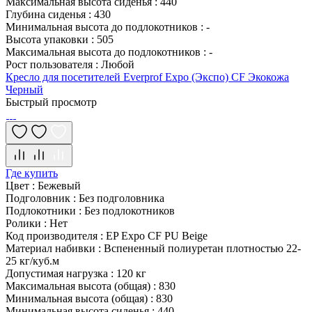
Максимальная высота сиденья
:
440
Глубина сиденья
:
430
Минимальная высота до подлокотников
:
-
Высота упаковки
:
505
Максимальная высота до подлокотников
:
-
Рост пользователя
:
Любой
Кресло для посетителей Everprof Expo (Экспо) CF Экокожа
Черный
Быстрый просмотр
Где купить
Цвет
:
Бежевый
Подголовник
:
Без подголовника
Подлокотники
:
Без подлокотников
Ролики
:
Нет
Код производителя
:
EP Expo CF PU Beige
Материал набивки
:
Вспененный полиуретан плотностью 22-
25 кг/куб.м
Допустимая нагрузка
:
120 кг
Максимальная высота (общая)
:
830
Минимальная высота (общая)
:
830
Минимальная высота сиденья
:
440