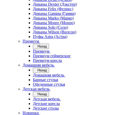
Диваны Dexter (Дэкстер)
Диваны Felix (Феликс)
Диваны Gamma (Гамма)
Диваны Marko (Марко)
Диваны Monro (Монро)
Диваны Solo (Соло)
Диваны Wilson (Вилсон)
Пуфы Astra (Астра)
Премиум
Назад
Премиум
Премиум геймерские
Премиум кресла
Домашняя мебель
Назад
Домашняя мебель
Барные стулья
Обеденные стулья
Детская мебель
Назад
Детская мебель
Детские кресла
Детские столы
Новинки