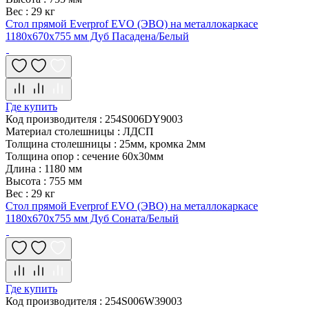
Вес
:
29 кг
Стол прямой Everprof EVO (ЭВО) на металлокаркасе
1180х670х755 мм Дуб Пасадена/Белый
Где купить
Код производителя
:
254S006DY9003
Материал столешницы
:
ЛДСП
Толщина столешницы
:
25мм, кромка 2мм
Толщина опор
:
сечение 60х30мм
Длина
:
1180 мм
Высота
:
755 мм
Вес
:
29 кг
Стол прямой Everprof EVO (ЭВО) на металлокаркасе
1180х670х755 мм Дуб Соната/Белый
Где купить
Код производителя
:
254S006W39003