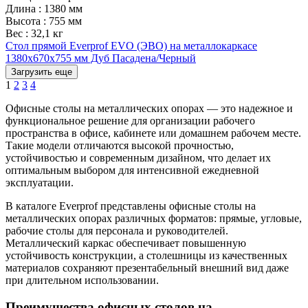
Длина
:
1380 мм
Высота
:
755 мм
Вес
:
32,1 кг
Стол прямой Everprof EVO (ЭВО) на металлокаркасе
1380х670х755 мм Дуб Пасадена/Черный
Загрузить еще
1
2
3
4
Офисные столы на металлических опорах — это надежное и
функциональное решение для организации рабочего
пространства в офисе, кабинете или домашнем рабочем месте.
Такие модели отличаются высокой прочностью,
устойчивостью и современным дизайном, что делает их
оптимальным выбором для интенсивной ежедневной
эксплуатации.
В каталоге Everprof представлены офисные столы на
металлических опорах различных форматов: прямые, угловые,
рабочие столы для персонала и руководителей.
Металлический каркас обеспечивает повышенную
устойчивость конструкции, а столешницы из качественных
материалов сохраняют презентабельный внешний вид даже
при длительном использовании.
Преимущества офисных столов на