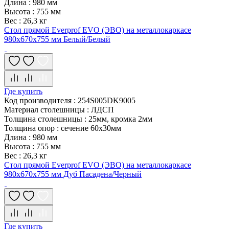
Длина
:
980 мм
Высота
:
755 мм
Вес
:
26,3 кг
Стол прямой Everprof EVO (ЭВО) на металлокаркасе
980х670х755 мм Белый/Белый
Где купить
Код производителя
:
254S005DK9005
Материал столешницы
:
ЛДСП
Толщина столешницы
:
25мм, кромка 2мм
Толщина опор
:
сечение 60х30мм
Длина
:
980 мм
Высота
:
755 мм
Вес
:
26,3 кг
Стол прямой Everprof EVO (ЭВО) на металлокаркасе
980х670х755 мм Дуб Пасадена/Черный
Где купить