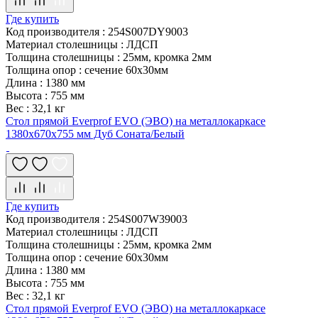
Где купить
Код производителя
:
254S007DY9003
Материал столешницы
:
ЛДСП
Толщина столешницы
:
25мм, кромка 2мм
Толщина опор
:
сечение 60х30мм
Длина
:
1380 мм
Высота
:
755 мм
Вес
:
32,1 кг
Стол прямой Everprof EVO (ЭВО) на металлокаркасе
1380х670х755 мм Дуб Соната/Белый
Где купить
Код производителя
:
254S007W39003
Материал столешницы
:
ЛДСП
Толщина столешницы
:
25мм, кромка 2мм
Толщина опор
:
сечение 60х30мм
Длина
:
1380 мм
Высота
:
755 мм
Вес
:
32,1 кг
Стол прямой Everprof EVO (ЭВО) на металлокаркасе