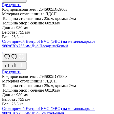
Где купить
Код производителя
:
254S005DK9003
Материал столешницы
:
ЛДСП
Толщина столешницы
:
25мм, кромка 2мм
Толщина опор
:
сечение 60х30мм
Длина
:
980 мм
Высота
:
755 мм
Вес
:
26,3 кг
Стол прямой Everprof EVO (ЭВО) на металлокаркасе
980х670х755 мм Дуб Пасадена/Белый
Где купить
Код производителя
:
254S005DY9003
Материал столешницы
:
ЛДСП
Толщина столешницы
:
25мм, кромка 2мм
Толщина опор
:
сечение 60х30мм
Длина
:
980 мм
Высота
:
755 мм
Вес
:
26,3 кг
Стол прямой Everprof EVO (ЭВО) на металлокаркасе
980х670х755 мм Дуб Соната/Белый