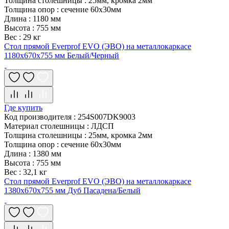
Толщина столешницы
:
25мм, кромка 2мм
Толщина опор
:
сечение 60х30мм
Длина
:
1180 мм
Высота
:
755 мм
Вес
:
29 кг
Стол прямой Everprof EVO (ЭВО) на металлокаркасе
1180х670х755 мм Белый/Черный
Где купить
Код производителя
:
254S007DK9003
Материал столешницы
:
ЛДСП
Толщина столешницы
:
25мм, кромка 2мм
Толщина опор
:
сечение 60х30мм
Длина
:
1380 мм
Высота
:
755 мм
Вес
:
32,1 кг
Стол прямой Everprof EVO (ЭВО) на металлокаркасе
1380х670х755 мм Дуб Пасадена/Белый