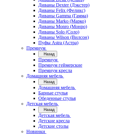
Диваны Dexter (Дэкстер)
Диваны Felix (Феликс)
Диваны Gamma (Гамма)
Диваны Marko (Марко)
Диваны Monro (Монро)
Диваны Solo (Соло)
Диваны Wilson (Вилсон)
Пуфы Astra (Астра)
Премиум
Назад
Премиум
Премиум геймерские
Премиум кресла
Домашняя мебель
Назад
Домашняя мебель
Барные стулья
Обеденные стулья
Детская мебель
Назад
Детская мебель
Детские кресла
Детские столы
Новинки