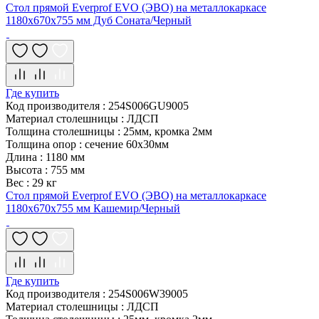
Стол прямой Everprof EVO (ЭВО) на металлокаркасе
1180х670х755 мм Дуб Соната/Черный
Где купить
Код производителя
:
254S006GU9005
Материал столешницы
:
ЛДСП
Толщина столешницы
:
25мм, кромка 2мм
Толщина опор
:
сечение 60х30мм
Длина
:
1180 мм
Высота
:
755 мм
Вес
:
29 кг
Стол прямой Everprof EVO (ЭВО) на металлокаркасе
1180х670х755 мм Кашемир/Черный
Где купить
Код производителя
:
254S006W39005
Материал столешницы
:
ЛДСП