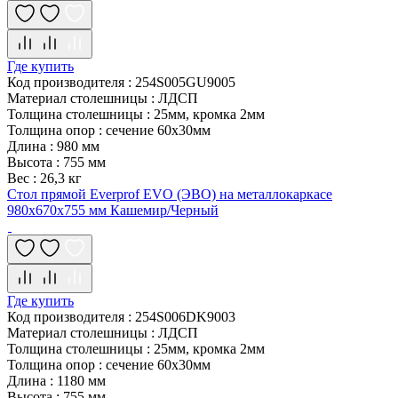
Где купить
Код производителя
:
254S005GU9005
Материал столешницы
:
ЛДСП
Толщина столешницы
:
25мм, кромка 2мм
Толщина опор
:
сечение 60х30мм
Длина
:
980 мм
Высота
:
755 мм
Вес
:
26,3 кг
Стол прямой Everprof EVO (ЭВО) на металлокаркасе
980х670х755 мм Кашемир/Черный
Где купить
Код производителя
:
254S006DK9003
Материал столешницы
:
ЛДСП
Толщина столешницы
:
25мм, кромка 2мм
Толщина опор
:
сечение 60х30мм
Длина
:
1180 мм
Высота
:
755 мм