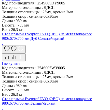
Код производителя
:
254S005DY9005
Материал столешницы
:
ЛДСП
Толщина столешницы
:
25мм, кромка 2мм
Толщина опор
:
сечение 60х30мм
Длина
:
980 мм
Высота
:
755 мм
Вес
:
26,3 кг
Стол прямой Everprof EVO (ЭВО) на металлокаркасе
980х670х755 мм Дуб Соната/Черный
Где купить
Код производителя
:
254S005W39005
Материал столешницы
:
ЛДСП
Толщина столешницы
:
25мм, кромка 2мм
Толщина опор
:
сечение 60х30мм
Длина
:
980 мм
Высота
:
755 мм
Вес
:
26,3 кг
Стол прямой Everprof EVO (ЭВО) на металлокаркасе
980х670х755 мм Белый/Черный