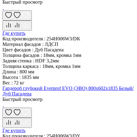
Быстрый просмотр
Где купить
Код производителя
:
254H006W3/DK
Материал фасадов
:
ЛДСП
Цвет фасадов
:
Дуб Пасадена
Толщина фасадов
:
18мм, кромка 1мм
Задняя стенка
:
HDF 3,2мм
Толщина каркаса
:
18мм, кромка 1мм
Длина
:
800 мм
Высота
:
1835 мм
Вес
:
72 кг
Гардероб глубокий Everprof EVO (ЭВО) 800х602x1835 Белый/
Дуб Пасадена
Быстрый просмотр
Где купить
Код производителя
:
254H006W3/DY