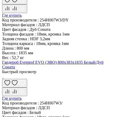
Где купить
Код производителя
:
254H007W3/DY
Материал фасадов
:
ЛДСП
Цвет фасадов
:
Дуб Соната
Толщина фасадов
:
18мм, кромка 1мм
Задняя стенка
:
HDF 3,2мм
Толщина каркаса
:
18мм, кромка 1мм
Длина
:
800 мм
Высота
:
1835 мм
Вес
:
52,7 кг
Гардероб Everprof EVO (ЭВО) 800х383x1835 Белый/Дуб
Соната
Быстрый просмотр
Где купить
Код производителя
:
254H007W3/
Материал фасадов
:
ЛДСП
Цвет фасадов
:
Белый