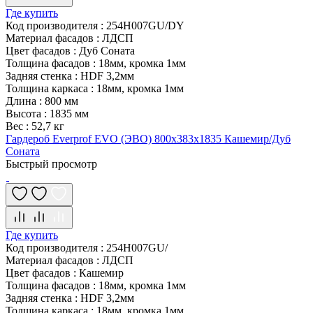
Где купить
Код производителя
:
254H007GU/DY
Материал фасадов
:
ЛДСП
Цвет фасадов
:
Дуб Соната
Толщина фасадов
:
18мм, кромка 1мм
Задняя стенка
:
HDF 3,2мм
Толщина каркаса
:
18мм, кромка 1мм
Длина
:
800 мм
Высота
:
1835 мм
Вес
:
52,7 кг
Гардероб Everprof EVO (ЭВО) 800х383x1835 Кашемир/Дуб
Соната
Быстрый просмотр
Где купить
Код производителя
:
254H007GU/
Материал фасадов
:
ЛДСП
Цвет фасадов
:
Кашемир
Толщина фасадов
:
18мм, кромка 1мм
Задняя стенка
:
HDF 3,2мм
Толщина каркаса
:
18мм, кромка 1мм