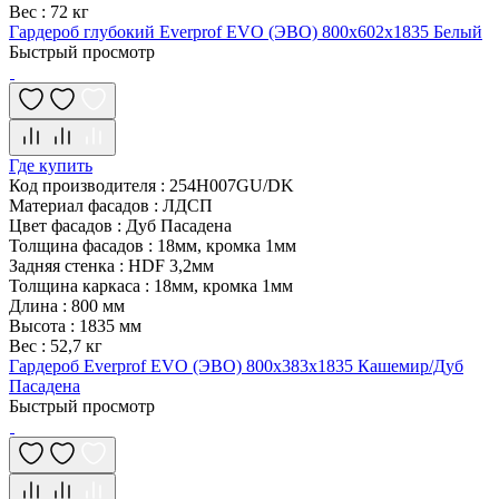
Вес
:
72 кг
Гардероб глубокий Everprof EVO (ЭВО) 800х602x1835 Белый
Быстрый просмотр
Где купить
Код производителя
:
254H007GU/DK
Материал фасадов
:
ЛДСП
Цвет фасадов
:
Дуб Пасадена
Толщина фасадов
:
18мм, кромка 1мм
Задняя стенка
:
HDF 3,2мм
Толщина каркаса
:
18мм, кромка 1мм
Длина
:
800 мм
Высота
:
1835 мм
Вес
:
52,7 кг
Гардероб Everprof EVO (ЭВО) 800х383x1835 Кашемир/Дуб
Пасадена
Быстрый просмотр