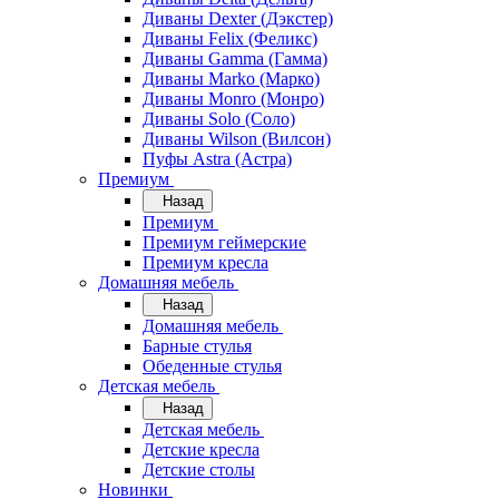
Диваны Dexter (Дэкстер)
Диваны Felix (Феликс)
Диваны Gamma (Гамма)
Диваны Marko (Марко)
Диваны Monro (Монро)
Диваны Solo (Соло)
Диваны Wilson (Вилсон)
Пуфы Astra (Астра)
Премиум
Назад
Премиум
Премиум геймерские
Премиум кресла
Домашняя мебель
Назад
Домашняя мебель
Барные стулья
Обеденные стулья
Детская мебель
Назад
Детская мебель
Детские кресла
Детские столы
Новинки