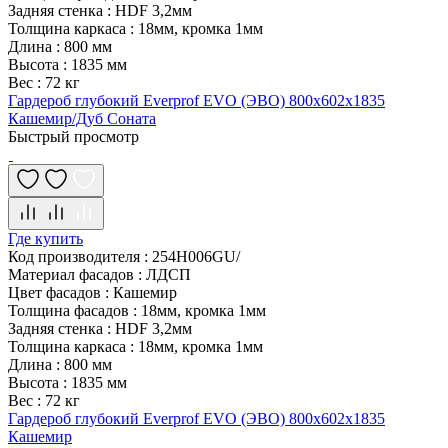
Задняя стенка
:
HDF 3,2мм
Толщина каркаса
:
18мм, кромка 1мм
Длина
:
800 мм
Высота
:
1835 мм
Вес
:
72 кг
Гардероб глубокий Everprof EVO (ЭВО) 800х602x1835
Кашемир/Дуб Соната
Быстрый просмотр
Где купить
Код производителя
:
254H006GU/
Материал фасадов
:
ЛДСП
Цвет фасадов
:
Кашемир
Толщина фасадов
:
18мм, кромка 1мм
Задняя стенка
:
HDF 3,2мм
Толщина каркаса
:
18мм, кромка 1мм
Длина
:
800 мм
Высота
:
1835 мм
Вес
:
72 кг
Гардероб глубокий Everprof EVO (ЭВО) 800х602x1835
Кашемир