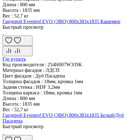
Длина
:
800 мм
Высота
:
1835 мм
Вес
:
52,7 кг
Гардероб Everprof EVO (ЭВО) 800х383x1835 Кашемир
Быстрый просмотр
Где купить
Код производителя
:
254H007W3/DK
Материал фасадов
:
ЛДСП
Цвет фасадов
:
Дуб Пасадена
Толщина фасадов
:
18мм, кромка 1мм
Задняя стенка
:
HDF 3,2мм
Толщина каркаса
:
18мм, кромка 1мм
Длина
:
800 мм
Высота
:
1835 мм
Вес
:
52,7 кг
Гардероб Everprof EVO (ЭВО) 800х383x1835 Белый/Дуб
Пасадена
Быстрый просмотр