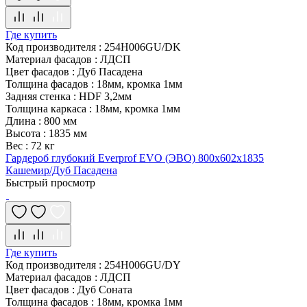
Где купить
Код производителя
:
254H006GU/DK
Материал фасадов
:
ЛДСП
Цвет фасадов
:
Дуб Пасадена
Толщина фасадов
:
18мм, кромка 1мм
Задняя стенка
:
HDF 3,2мм
Толщина каркаса
:
18мм, кромка 1мм
Длина
:
800 мм
Высота
:
1835 мм
Вес
:
72 кг
Гардероб глубокий Everprof EVO (ЭВО) 800х602x1835
Кашемир/Дуб Пасадена
Быстрый просмотр
Где купить
Код производителя
:
254H006GU/DY
Материал фасадов
:
ЛДСП
Цвет фасадов
:
Дуб Соната
Толщина фасадов
:
18мм, кромка 1мм