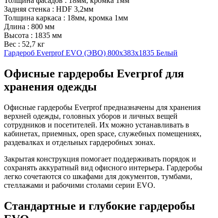
Толщина фасадов
:
18мм, кромка 1мм
Задняя стенка
:
HDF 3,2мм
Толщина каркаса
:
18мм, кромка 1мм
Длина
:
800 мм
Высота
:
1835 мм
Вес
:
52,7 кг
Гардероб Everprof EVO (ЭВО) 800х383x1835 Белый
Офисные гардеробы Everprof для
хранения одежды
Офисные гардеробы Everprof предназначены для хранения
верхней одежды, головных уборов и личных вещей
сотрудников и посетителей. Их можно устанавливать в
кабинетах, приемных, open space, служебных помещениях,
раздевалках и отдельных гардеробных зонах.
Закрытая конструкция помогает поддерживать порядок и
сохранять аккуратный вид офисного интерьера. Гардеробы
легко сочетаются со шкафами для документов, тумбами,
стеллажами и рабочими столами серии EVO.
Стандартные и глубокие гардеробы