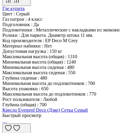
Где купить
Цвет
:
Серый
Газ патрон
:
4 класс
Подголовник
:
Да
Подлокотники
:
Металлические с накладками из экокожи
Ролики
:
Для паркета. Диаметр штока 11 мм.
Код производителя
:
EP Deco M Grey
Материал набивки
:
Нет
Допустимая нагрузка
:
150 кг
Максимальная высота (общая)
:
1310
Минимальная высота (общая)
:
1240
Минимальная высота сиденья
:
480
Максимальная высота сиденья
:
550
Глубина сиденья
:
480
Минимальная высота до подлокотников
:
700
Высота упаковки
:
650
Максимальная высота до подлокотников
:
770
Рост пользователя
:
Любой
Глубина (общая)
:
700
Кресло Everprof Deco (Дэко) Сетка Серый
Быстрый просмотр