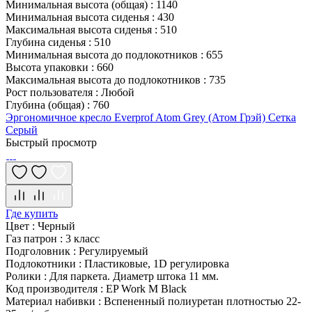
Минимальная высота (общая)
:
1140
Минимальная высота сиденья
:
430
Максимальная высота сиденья
:
510
Глубина сиденья
:
510
Минимальная высота до подлокотников
:
655
Высота упаковки
:
660
Максимальная высота до подлокотников
:
735
Рост пользователя
:
Любой
Глубина (общая)
:
760
Эргономичное кресло Everprof Atom Grey (Атом Грэй) Сетка
Серый
Быстрый просмотр
Где купить
Цвет
:
Черный
Газ патрон
:
3 класс
Подголовник
:
Регулируемый
Подлокотники
:
Пластиковые, 1D регулировка
Ролики
:
Для паркета. Диаметр штока 11 мм.
Код производителя
:
EP Work M Black
Материал набивки
:
Вспененный полиуретан плотностью 22-