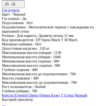
Где купить
Цвет
:
Черный
Газ патрон
:
Да
Подголовник
:
Нет
Подлокотники
:
Металлические черные с накладками из
акриловой сетки
Ролики
:
Для паркета. Диаметр штока 11 мм.
Код производителя
:
EP Opera Black T M Black
Материал набивки
:
Нет
Допустимая нагрузка
:
120 кг
Максимальная высота (общая)
:
1130
Минимальная высота (общая)
:
1040
Минимальная высота сиденья
:
490
Максимальная высота сиденья
:
580
Глубина сиденья
:
480
Минимальная высота до подлокотников
:
700
Высота упаковки
:
380
Максимальная высота до подлокотников
:
790
Рост пользователя
:
Любой
Глубина (общая)
:
790
Кресло Everprof Opera (Опера Блэк) T Сетка Черный
Быстрый просмотр