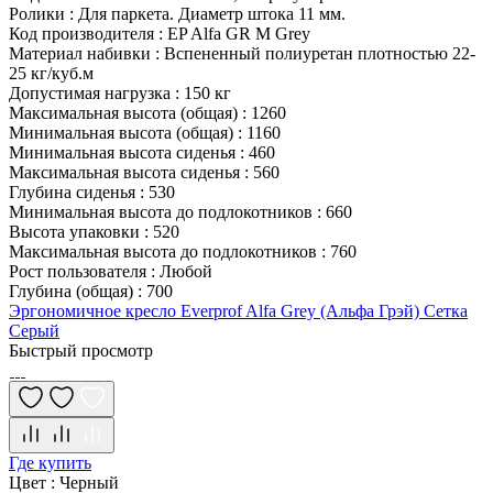
Ролики
:
Для паркета. Диаметр штока 11 мм.
Код производителя
:
EP Alfa GR M Grey
Материал набивки
:
Вспененный полиуретан плотностью 22-
25 кг/куб.м
Допустимая нагрузка
:
150 кг
Максимальная высота (общая)
:
1260
Минимальная высота (общая)
:
1160
Минимальная высота сиденья
:
460
Максимальная высота сиденья
:
560
Глубина сиденья
:
530
Минимальная высота до подлокотников
:
660
Высота упаковки
:
520
Максимальная высота до подлокотников
:
760
Рост пользователя
:
Любой
Глубина (общая)
:
700
Эргономичное кресло Everprof Alfa Grey (Альфа Грэй) Сетка
Серый
Быстрый просмотр
Где купить
Цвет
:
Черный