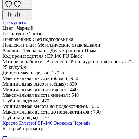
Где купить
Цвет
:
Черный
Газ патрон
:
2 класс
Подголовник
:
Без подголовника
Подлокотники
:
Металлические с накладками
Ролики
:
Для паркета. Диаметр штока 11 мм.
Код производителя
:
EP 140 PU Black
Материал набивки
:
Вспененный полиуретан плотностью 22-
25 кг/куб.м
Допустимая нагрузка
:
120 кг
Максимальная высота (общая)
:
930
Минимальная высота (общая)
:
830
Минимальная высота сиденья
:
440
Максимальная высота сиденья
:
540
Глубина сиденья
:
470
Минимальная высота до подлокотников
:
630
Максимальная высота до подлокотников
:
730
Глубина (общая)
:
570
Кресло Everprof EP-140 Экокожа Черный
Быстрый просмотр