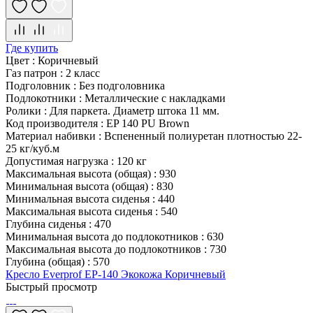
Где купить
Цвет
:
Коричневый
Газ патрон
:
2 класс
Подголовник
:
Без подголовника
Подлокотники
:
Металлические с накладками
Ролики
:
Для паркета. Диаметр штока 11 мм.
Код производителя
:
EP 140 PU Brown
Материал набивки
:
Вспененный полиуретан плотностью 22-
25 кг/куб.м
Допустимая нагрузка
:
120 кг
Максимальная высота (общая)
:
930
Минимальная высота (общая)
:
830
Минимальная высота сиденья
:
440
Максимальная высота сиденья
:
540
Глубина сиденья
:
470
Минимальная высота до подлокотников
:
630
Максимальная высота до подлокотников
:
730
Глубина (общая)
:
570
Кресло Everprof EP-140 Экокожа Коричневый
Быстрый просмотр