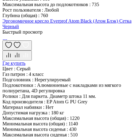
Максимальная высота до подлокотников
:
735
Рост пользователя
:
Любой
Глубина (общая)
:
760
Эргономичное кресло Everprof Atom Black (Атом Блэк) Сетка
Черный
Быстрый просмотр
Где купить
Цвет
:
Серый
Газ патрон
:
4 класс
Подголовник
:
Нерегулируемый
Подлокотники
:
Алюминиевые с накладками из мягкого
полиуретана, 4D регулировка
Ролики
:
Для паркета. Диаметр штока 11 мм.
Код производителя
:
EP Atom G PU Grey
Материал набивки
:
Нет
Допустимая нагрузка
:
180 кг
Максимальная высота (общая)
:
1220
Минимальная высота (общая)
:
1140
Минимальная высота сиденья
:
430
Максимальная высота сиденья
:
510