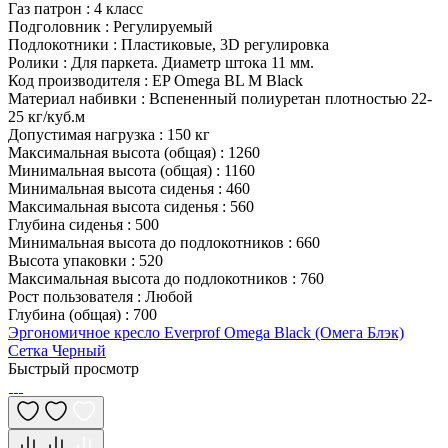
Газ патрон
:
4 класс
Подголовник
:
Регулируемый
Подлокотники
:
Пластиковые, 3D регулировка
Ролики
:
Для паркета. Диаметр штока 11 мм.
Код производителя
:
EP Omega BL M Black
Материал набивки
:
Вспененный полиуретан плотностью 22-
25 кг/куб.м
Допустимая нагрузка
:
150 кг
Максимальная высота (общая)
:
1260
Минимальная высота (общая)
:
1160
Минимальная высота сиденья
:
460
Максимальная высота сиденья
:
560
Глубина сиденья
:
500
Минимальная высота до подлокотников
:
660
Высота упаковки
:
520
Максимальная высота до подлокотников
:
760
Рост пользователя
:
Любой
Глубина (общая)
:
700
Эргономичное кресло Everprof Omega Black (Омега Блэк)
Сетка Черный
Быстрый просмотр