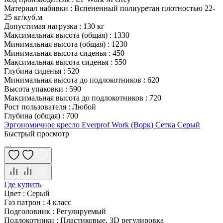
Материал набивки
:
Вспененный полиуретан плотностью 22-
25 кг/куб.м
Допустимая нагрузка
:
130 кг
Максимальная высота (общая)
:
1330
Минимальная высота (общая)
:
1230
Минимальная высота сиденья
:
450
Максимальная высота сиденья
:
550
Глубина сиденья
:
520
Минимальная высота до подлокотников
:
620
Высота упаковки
:
590
Максимальная высота до подлокотников
:
720
Рост пользователя
:
Любой
Глубина (общая)
:
700
Эргономичное кресло Everprof Work (Ворк) Сетка Серый
Быстрый просмотр
Где купить
Цвет
:
Серый
Газ патрон
:
4 класс
Подголовник
:
Регулируемый
Подлокотники
:
Пластиковые, 3D регулировка