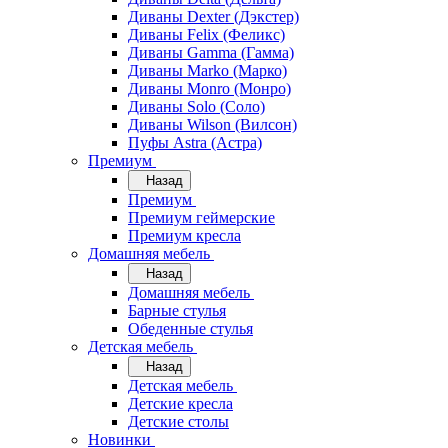
Диваны Dexter (Дэкстер)
Диваны Felix (Феликс)
Диваны Gamma (Гамма)
Диваны Marko (Марко)
Диваны Monro (Монро)
Диваны Solo (Соло)
Диваны Wilson (Вилсон)
Пуфы Astra (Астра)
Премиум
Назад
Премиум
Премиум геймерские
Премиум кресла
Домашняя мебель
Назад
Домашняя мебель
Барные стулья
Обеденные стулья
Детская мебель
Назад
Детская мебель
Детские кресла
Детские столы
Новинки