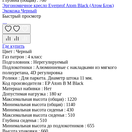
Глубина (общая)
:
760
Эргономичное кресло Everprof Atom Black (Атом Блэк)
Экокожа Черный
Быстрый просмотр
Где купить
Цвет
:
Черный
Газ патрон
:
4 класс
Подголовник
:
Нерегулируемый
Подлокотники
:
Алюминиевые с накладками из мягкого
полиуретана, 4D регулировка
Ролики
:
Для паркета. Диаметр штока 11 мм.
Код производителя
:
EP Atom B M Black
Материал набивки
:
Нет
Допустимая нагрузка
:
180 кг
Максимальная высота (общая)
:
1220
Минимальная высота (общая)
:
1140
Минимальная высота сиденья
:
430
Максимальная высота сиденья
:
510
Глубина сиденья
:
510
Минимальная высота до подлокотников
:
655
Высота упаковки
:
660