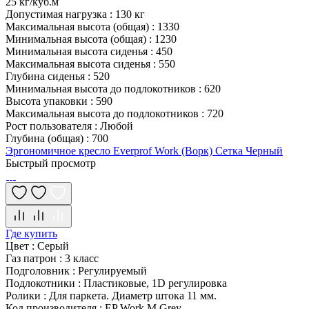
25 кг/куб.м
Допустимая нагрузка
:
130 кг
Максимальная высота (общая)
:
1330
Минимальная высота (общая)
:
1230
Минимальная высота сиденья
:
450
Максимальная высота сиденья
:
550
Глубина сиденья
:
520
Минимальная высота до подлокотников
:
620
Высота упаковки
:
590
Максимальная высота до подлокотников
:
720
Рост пользователя
:
Любой
Глубина (общая)
:
700
Эргономичное кресло Everprof Work (Ворк) Сетка Черный
Быстрый просмотр
Где купить
Цвет
:
Серый
Газ патрон
:
3 класс
Подголовник
:
Регулируемый
Подлокотники
:
Пластиковые, 1D регулировка
Ролики
:
Для паркета. Диаметр штока 11 мм.
Код производителя
:
EP Work M Grey