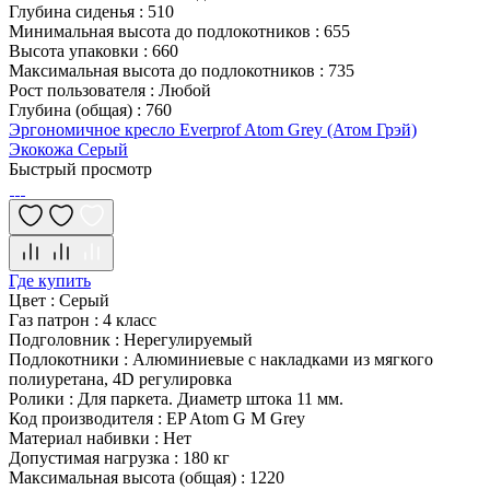
Глубина сиденья
:
510
Минимальная высота до подлокотников
:
655
Высота упаковки
:
660
Максимальная высота до подлокотников
:
735
Рост пользователя
:
Любой
Глубина (общая)
:
760
Эргономичное кресло Everprof Atom Grey (Атом Грэй)
Экокожа Серый
Быстрый просмотр
Где купить
Цвет
:
Серый
Газ патрон
:
4 класс
Подголовник
:
Нерегулируемый
Подлокотники
:
Алюминиевые с накладками из мягкого
полиуретана, 4D регулировка
Ролики
:
Для паркета. Диаметр штока 11 мм.
Код производителя
:
EP Atom G M Grey
Материал набивки
:
Нет
Допустимая нагрузка
:
180 кг
Максимальная высота (общая)
:
1220