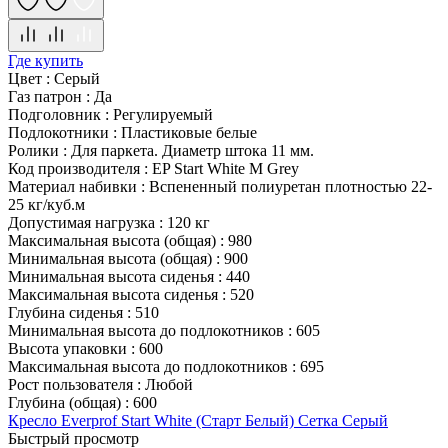
Где купить
Цвет
:
Серый
Газ патрон
:
Да
Подголовник
:
Регулируемый
Подлокотники
:
Пластиковые белые
Ролики
:
Для паркета. Диаметр штока 11 мм.
Код производителя
:
EP Start White M Grey
Материал набивки
:
Вспененный полиуретан плотностью 22-
25 кг/куб.м
Допустимая нагрузка
:
120 кг
Максимальная высота (общая)
:
980
Минимальная высота (общая)
:
900
Минимальная высота сиденья
:
440
Максимальная высота сиденья
:
520
Глубина сиденья
:
510
Минимальная высота до подлокотников
:
605
Высота упаковки
:
600
Максимальная высота до подлокотников
:
695
Рост пользователя
:
Любой
Глубина (общая)
:
600
Кресло Everprof Start White (Старт Белый) Сетка Серый
Быстрый просмотр