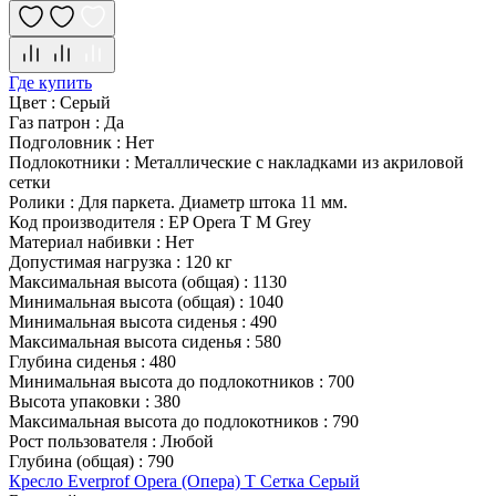
Где купить
Цвет
:
Серый
Газ патрон
:
Да
Подголовник
:
Нет
Подлокотники
:
Металлические с накладками из акриловой
сетки
Ролики
:
Для паркета. Диаметр штока 11 мм.
Код производителя
:
EP Opera T M Grey
Материал набивки
:
Нет
Допустимая нагрузка
:
120 кг
Максимальная высота (общая)
:
1130
Минимальная высота (общая)
:
1040
Минимальная высота сиденья
:
490
Максимальная высота сиденья
:
580
Глубина сиденья
:
480
Минимальная высота до подлокотников
:
700
Высота упаковки
:
380
Максимальная высота до подлокотников
:
790
Рост пользователя
:
Любой
Глубина (общая)
:
790
Кресло Everprof Opera (Опера) T Сетка Серый