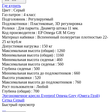
Где купить
Цвет
:
Серый
Газ патрон
:
4 класс
Подголовник
:
Регулируемый
Подлокотники
:
Пластиковые, 3D регулировка
Ролики
:
Для паркета. Диаметр штока 11 мм.
Код производителя
:
EP Omega GR M Grey
Материал набивки
:
Вспененный полиуретан плотностью 22-
25 кг/куб.м
Допустимая нагрузка
:
150 кг
Максимальная высота (общая)
:
1260
Минимальная высота (общая)
:
1160
Минимальная высота сиденья
:
460
Максимальная высота сиденья
:
560
Глубина сиденья
:
500
Минимальная высота до подлокотников
:
660
Высота упаковки
:
520
Максимальная высота до подлокотников
:
760
Рост пользователя
:
Любой
Глубина (общая)
:
700
Эргономичное кресло Everprof Omega Grey (Омега Грэй)
Сетка Серый
Быстрый просмотр