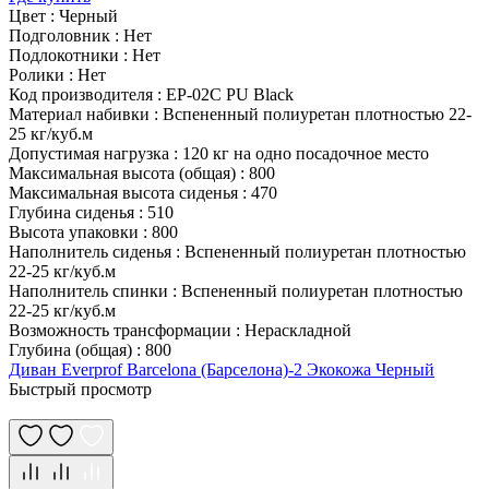
Цвет
:
Черный
Подголовник
:
Нет
Подлокотники
:
Нет
Ролики
:
Нет
Код производителя
:
EP-02C PU Black
Материал набивки
:
Вспененный полиуретан плотностью 22-
25 кг/куб.м
Допустимая нагрузка
:
120 кг на одно посадочное место
Максимальная высота (общая)
:
800
Максимальная высота сиденья
:
470
Глубина сиденья
:
510
Высота упаковки
:
800
Наполнитель сиденья
:
Вспененный полиуретан плотностью
22-25 кг/куб.м
Наполнитель спинки
:
Вспененный полиуретан плотностью
22-25 кг/куб.м
Возможность трансформации
:
Нераскладной
Глубина (общая)
:
800
Диван Everprof Barcelona (Барселона)-2 Экокожа Черный
Быстрый просмотр