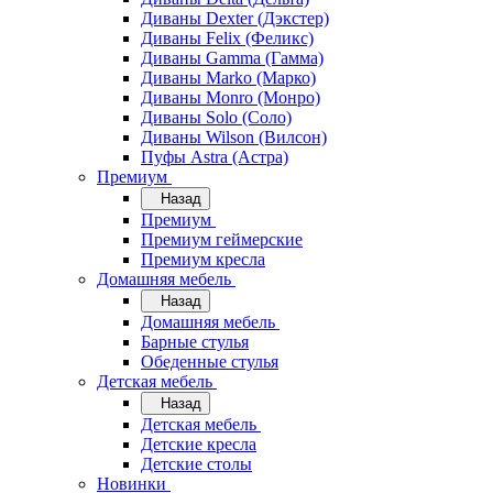
Диваны Dexter (Дэкстер)
Диваны Felix (Феликс)
Диваны Gamma (Гамма)
Диваны Marko (Марко)
Диваны Monro (Монро)
Диваны Solo (Соло)
Диваны Wilson (Вилсон)
Пуфы Astra (Астра)
Премиум
Назад
Премиум
Премиум геймерские
Премиум кресла
Домашняя мебель
Назад
Домашняя мебель
Барные стулья
Обеденные стулья
Детская мебель
Назад
Детская мебель
Детские кресла
Детские столы
Новинки