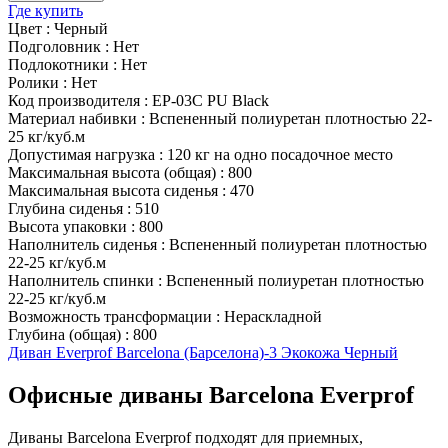
Где купить
Цвет
:
Черный
Подголовник
:
Нет
Подлокотники
:
Нет
Ролики
:
Нет
Код производителя
:
EP-03C PU Black
Материал набивки
:
Вспененный полиуретан плотностью 22-
25 кг/куб.м
Допустимая нагрузка
:
120 кг на одно посадочное место
Максимальная высота (общая)
:
800
Максимальная высота сиденья
:
470
Глубина сиденья
:
510
Высота упаковки
:
800
Наполнитель сиденья
:
Вспененный полиуретан плотностью
22-25 кг/куб.м
Наполнитель спинки
:
Вспененный полиуретан плотностью
22-25 кг/куб.м
Возможность трансформации
:
Нераскладной
Глубина (общая)
:
800
Диван Everprof Barcelona (Барселона)-3 Экокожа Черный
Офисные диваны Barcelona Everprof
Диваны Barcelona Everprof подходят для приемных,