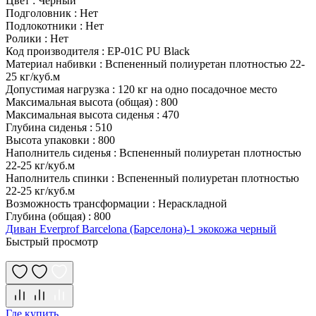
Цвет
:
Черный
Подголовник
:
Нет
Подлокотники
:
Нет
Ролики
:
Нет
Код производителя
:
EP-01C PU Black
Материал набивки
:
Вспененный полиуретан плотностью 22-
25 кг/куб.м
Допустимая нагрузка
:
120 кг на одно посадочное место
Максимальная высота (общая)
:
800
Максимальная высота сиденья
:
470
Глубина сиденья
:
510
Высота упаковки
:
800
Наполнитель сиденья
:
Вспененный полиуретан плотностью
22-25 кг/куб.м
Наполнитель спинки
:
Вспененный полиуретан плотностью
22-25 кг/куб.м
Возможность трансформации
:
Нераскладной
Глубина (общая)
:
800
Диван Everprof Barcelona (Барселона)-1 экокожа черный
Быстрый просмотр
Где купить