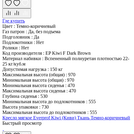
Где купить
Цвет
:
Темно-коричневый
Газ патрон
:
Да, без подъема
Подголовник
:
Да
Подлокотники
:
Нет
Ролики
:
Нет
Код производителя
:
EP Kiwi F Dark Brown
Материал набивки
:
Вспененный полиуретан плотностью 22-
25 кг/куб.м
Допустимая нагрузка
:
150 кг
Максимальная высота (общая)
:
970
Минимальная высота (общая)
:
970
Минимальная высота сиденья
:
470
Максимальная высота сиденья
:
470
Глубина сиденья
:
530
Минимальная высота до подлокотников
:
555
Высота упаковки
:
730
Максимальная высота до подлокотников
:
555
Кресло мягкое Everprof Kiwi (Киви) Ткань Темно-коричневый
Быстрый просмотр