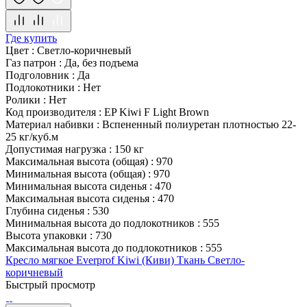
Где купить
Цвет
:
Светло-коричневый
Газ патрон
:
Да, без подъема
Подголовник
:
Да
Подлокотники
:
Нет
Ролики
:
Нет
Код производителя
:
EP Kiwi F Light Brown
Материал набивки
:
Вспененный полиуретан плотностью 22-
25 кг/куб.м
Допустимая нагрузка
:
150 кг
Максимальная высота (общая)
:
970
Минимальная высота (общая)
:
970
Минимальная высота сиденья
:
470
Максимальная высота сиденья
:
470
Глубина сиденья
:
530
Минимальная высота до подлокотников
:
555
Высота упаковки
:
730
Максимальная высота до подлокотников
:
555
Кресло мягкое Everprof Kiwi (Киви) Ткань Светло-
коричневый
Быстрый просмотр