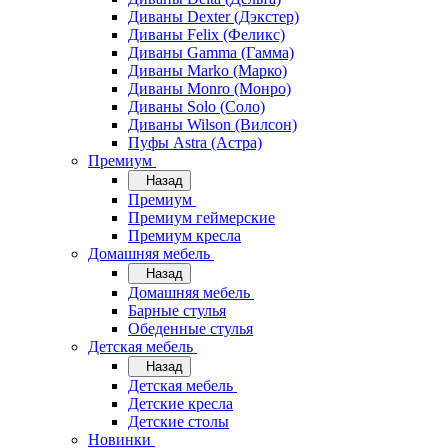
Диваны Dexter (Дэкстер)
Диваны Felix (Феликс)
Диваны Gamma (Гамма)
Диваны Marko (Марко)
Диваны Monro (Монро)
Диваны Solo (Соло)
Диваны Wilson (Вилсон)
Пуфы Astra (Астра)
Премиум
Назад
Премиум
Премиум геймерские
Премиум кресла
Домашняя мебель
Назад
Домашняя мебель
Барные стулья
Обеденные стулья
Детская мебель
Назад
Детская мебель
Детские кресла
Детские столы
Новинки