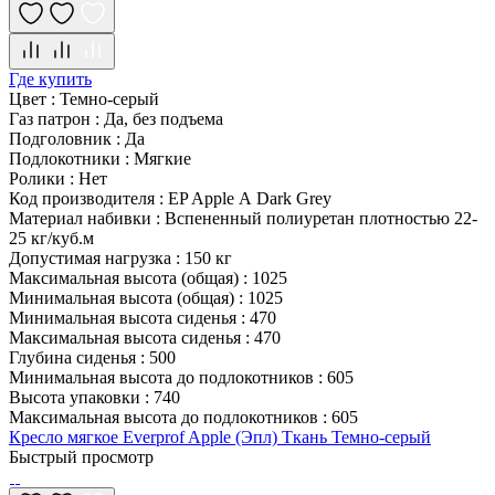
Где купить
Цвет
:
Темно-серый
Газ патрон
:
Да, без подъема
Подголовник
:
Да
Подлокотники
:
Мягкие
Ролики
:
Нет
Код производителя
:
EP Apple А Dark Grey
Материал набивки
:
Вспененный полиуретан плотностью 22-
25 кг/куб.м
Допустимая нагрузка
:
150 кг
Максимальная высота (общая)
:
1025
Минимальная высота (общая)
:
1025
Минимальная высота сиденья
:
470
Максимальная высота сиденья
:
470
Глубина сиденья
:
500
Минимальная высота до подлокотников
:
605
Высота упаковки
:
740
Максимальная высота до подлокотников
:
605
Кресло мягкое Everprof Apple (Эпл) Ткань Темно-серый
Быстрый просмотр