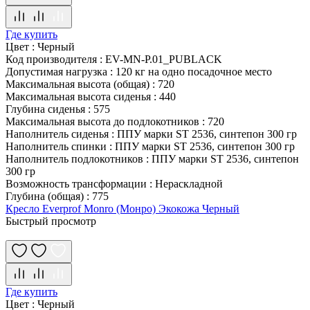
Где купить
Цвет
:
Черный
Код производителя
:
EV-MN-P.01_PUBLACK
Допустимая нагрузка
:
120 кг на одно посадочное место
Максимальная высота (общая)
:
720
Максимальная высота сиденья
:
440
Глубина сиденья
:
575
Максимальная высота до подлокотников
:
720
Наполнитель сиденья
:
ППУ марки ST 2536, синтепон 300 гр
Наполнитель спинки
:
ППУ марки ST 2536, синтепон 300 гр
Наполнитель подлокотников
:
ППУ марки ST 2536, синтепон
300 гр
Возможность трансформации
:
Нераскладной
Глубина (общая)
:
775
Кресло Everprof Monro (Монро) Экокожа Черный
Быстрый просмотр
Где купить
Цвет
:
Черный