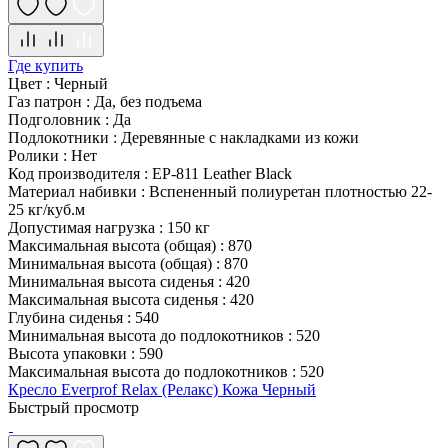
Где купить
Цвет
:
Черный
Газ патрон
:
Да, без подъема
Подголовник
:
Да
Подлокотники
:
Деревянные с накладками из кожи
Ролики
:
Нет
Код производителя
:
EP-811 Leather Black
Материал набивки
:
Вспененный полиуретан плотностью 22-
25 кг/куб.м
Допустимая нагрузка
:
150 кг
Максимальная высота (общая)
:
870
Минимальная высота (общая)
:
870
Минимальная высота сиденья
:
420
Максимальная высота сиденья
:
420
Глубина сиденья
:
540
Минимальная высота до подлокотников
:
520
Высота упаковки
:
590
Максимальная высота до подлокотников
:
520
Кресло Everprof Relax (Релакс) Кожа Черный
Быстрый просмотр