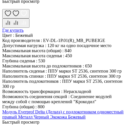
Быстрый просмотр
Где купить
Цвет
:
Бежевый
Код производителя
:
EV-DL-1P.01(R)_MB_PUBEIGE
Допустимая нагрузка
:
120 кг на одно посадочное место
Максимальная высота (общая)
:
840
Максимальная высота сиденья
:
450
Глубина сиденья
:
530
Максимальная высота до подлокотников
:
650
Наполнитель сиденья
:
ППУ марки ST 2536, синтепон 300 гр
Наполнитель спинки
:
ППУ марки ST 2536, синтепон 300 гр
Наполнитель подлокотников
:
ППУ марки ST 2536, синтепон
300 гр
Возможность трансформации
:
Нераскладной
Возможность соединения секций
:
Соединение модулей
между собой с помощью креплений "Крокодил"
Глубина (общая)
:
800
Модуль Everprof Delta (Дельта) с подлокотником одноместный
правый Металл Черный Экокожа Бежевый
Быстрый просмотр