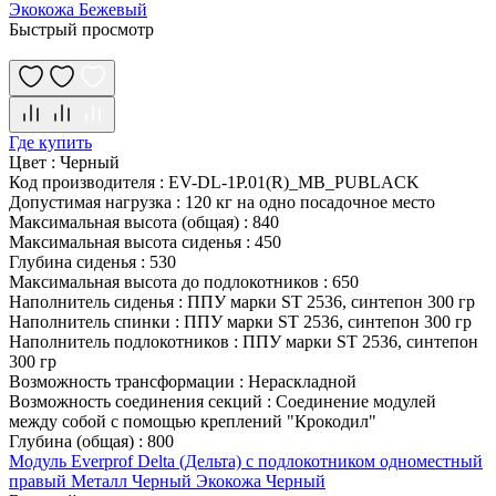
Экокожа Бежевый
Быстрый просмотр
Где купить
Цвет
:
Черный
Код производителя
:
EV-DL-1P.01(R)_MB_PUBLACK
Допустимая нагрузка
:
120 кг на одно посадочное место
Максимальная высота (общая)
:
840
Максимальная высота сиденья
:
450
Глубина сиденья
:
530
Максимальная высота до подлокотников
:
650
Наполнитель сиденья
:
ППУ марки ST 2536, синтепон 300 гр
Наполнитель спинки
:
ППУ марки ST 2536, синтепон 300 гр
Наполнитель подлокотников
:
ППУ марки ST 2536, синтепон
300 гр
Возможность трансформации
:
Нераскладной
Возможность соединения секций
:
Соединение модулей
между собой с помощью креплений "Крокодил"
Глубина (общая)
:
800
Модуль Everprof Delta (Дельта) с подлокотником одноместный
правый Металл Черный Экокожа Черный