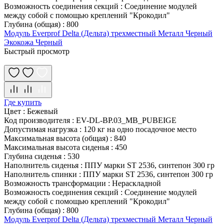
Возможность соединения секций
:
Соединение модулей
между собой с помощью креплений "Крокодил"
Глубина (общая)
:
800
Модуль Everprof Delta (Дельта) трехместный Металл Черный
Экокожа Черный
Быстрый просмотр
Где купить
Цвет
:
Бежевый
Код производителя
:
EV-DL-BP.03_MB_PUBEIGE
Допустимая нагрузка
:
120 кг на одно посадочное место
Максимальная высота (общая)
:
840
Максимальная высота сиденья
:
450
Глубина сиденья
:
530
Наполнитель сиденья
:
ППУ марки ST 2536, синтепон 300 гр
Наполнитель спинки
:
ППУ марки ST 2536, синтепон 300 гр
Возможность трансформации
:
Нераскладной
Возможность соединения секций
:
Соединение модулей
между собой с помощью креплений "Крокодил"
Глубина (общая)
:
800
Модуль Everprof Delta (Дельта) трехместный Металл Черный