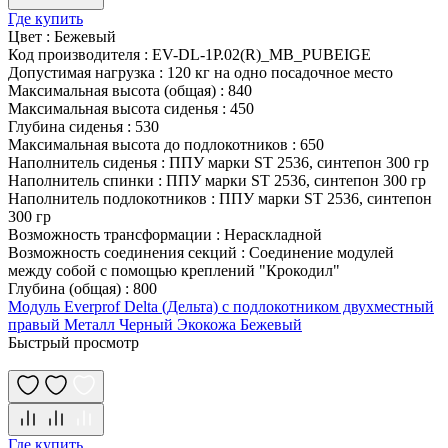
Где купить
Цвет
:
Бежевый
Код производителя
:
EV-DL-1P.02(R)_MB_PUBEIGE
Допустимая нагрузка
:
120 кг на одно посадочное место
Максимальная высота (общая)
:
840
Максимальная высота сиденья
:
450
Глубина сиденья
:
530
Максимальная высота до подлокотников
:
650
Наполнитель сиденья
:
ППУ марки ST 2536, синтепон 300 гр
Наполнитель спинки
:
ППУ марки ST 2536, синтепон 300 гр
Наполнитель подлокотников
:
ППУ марки ST 2536, синтепон
300 гр
Возможность трансформации
:
Нераскладной
Возможность соединения секций
:
Соединение модулей
между собой с помощью креплений "Крокодил"
Глубина (общая)
:
800
Модуль Everprof Delta (Дельта) с подлокотником двухместный
правый Металл Черный Экокожа Бежевый
Быстрый просмотр
Где купить