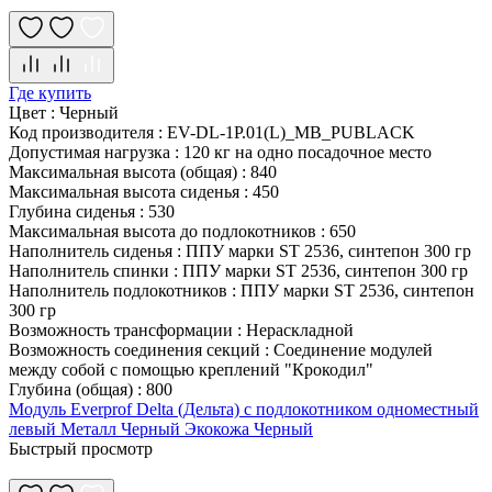
Где купить
Цвет
:
Черный
Код производителя
:
EV-DL-1P.01(L)_MB_PUBLACK
Допустимая нагрузка
:
120 кг на одно посадочное место
Максимальная высота (общая)
:
840
Максимальная высота сиденья
:
450
Глубина сиденья
:
530
Максимальная высота до подлокотников
:
650
Наполнитель сиденья
:
ППУ марки ST 2536, синтепон 300 гр
Наполнитель спинки
:
ППУ марки ST 2536, синтепон 300 гр
Наполнитель подлокотников
:
ППУ марки ST 2536, синтепон
300 гр
Возможность трансформации
:
Нераскладной
Возможность соединения секций
:
Соединение модулей
между собой с помощью креплений "Крокодил"
Глубина (общая)
:
800
Модуль Everprof Delta (Дельта) с подлокотником одноместный
левый Металл Черный Экокожа Черный
Быстрый просмотр