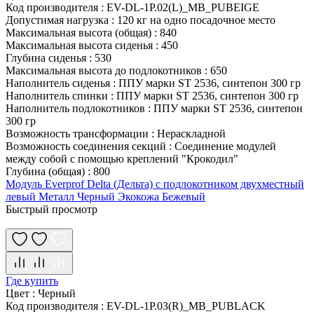
Код производителя
:
EV-DL-1P.02(L)_MB_PUBEIGE
Допустимая нагрузка
:
120 кг на одно посадочное место
Максимальная высота (общая)
:
840
Максимальная высота сиденья
:
450
Глубина сиденья
:
530
Максимальная высота до подлокотников
:
650
Наполнитель сиденья
:
ППУ марки ST 2536, синтепон 300 гр
Наполнитель спинки
:
ППУ марки ST 2536, синтепон 300 гр
Наполнитель подлокотников
:
ППУ марки ST 2536, синтепон
300 гр
Возможность трансформации
:
Нераскладной
Возможность соединения секций
:
Соединение модулей
между собой с помощью креплений "Крокодил"
Глубина (общая)
:
800
Модуль Everprof Delta (Дельта) с подлокотником двухместный
левый Металл Черный Экокожа Бежевый
Быстрый просмотр
Где купить
Цвет
:
Черный
Код производителя
:
EV-DL-1P.03(R)_MB_PUBLACK