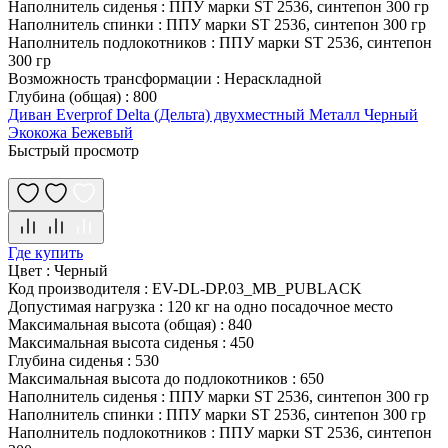
Наполнитель сиденья
:
ППУ марки ST 2536, синтепон 300 гр
Наполнитель спинки
:
ППУ марки ST 2536, синтепон 300 гр
Наполнитель подлокотников
:
ППУ марки ST 2536, синтепон
300 гр
Возможность трансформации
:
Нераскладной
Глубина (общая)
:
800
Диван Everprof Delta (Дельта) двухместный Металл Черный
Экокожа Бежевый
Быстрый просмотр
Где купить
Цвет
:
Черный
Код производителя
:
EV-DL-DP.03_MB_PUBLACK
Допустимая нагрузка
:
120 кг на одно посадочное место
Максимальная высота (общая)
:
840
Максимальная высота сиденья
:
450
Глубина сиденья
:
530
Максимальная высота до подлокотников
:
650
Наполнитель сиденья
:
ППУ марки ST 2536, синтепон 300 гр
Наполнитель спинки
:
ППУ марки ST 2536, синтепон 300 гр
Наполнитель подлокотников
:
ППУ марки ST 2536, синтепон