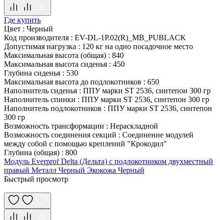
Где купить
Цвет
:
Черный
Код производителя
:
EV-DL-1P.02(R)_MB_PUBLACK
Допустимая нагрузка
:
120 кг на одно посадочное место
Максимальная высота (общая)
:
840
Максимальная высота сиденья
:
450
Глубина сиденья
:
530
Максимальная высота до подлокотников
:
650
Наполнитель сиденья
:
ППУ марки ST 2536, синтепон 300 гр
Наполнитель спинки
:
ППУ марки ST 2536, синтепон 300 гр
Наполнитель подлокотников
:
ППУ марки ST 2536, синтепон
300 гр
Возможность трансформации
:
Нераскладной
Возможность соединения секций
:
Соединение модулей
между собой с помощью креплений "Крокодил"
Глубина (общая)
:
800
Модуль Everprof Delta (Дельта) с подлокотником двухместный
правый Металл Черный Экокожа Черный
Быстрый просмотр