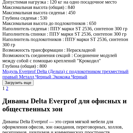
Допустимая нагрузка
:
120 кг на одно посадочное место
Максимальная высота (общая)
:
840
Максимальная высота сиденья
:
450
Глубина сиденья
:
530
Максимальная высота до подлокотников
:
650
Наполнитель сиденья
:
ППУ марки ST 2536, синтепон 300 гр
Наполнитель спинки
:
ППУ марки ST 2536, синтепон 300 гр
Наполнитель подлокотников
:
ППУ марки ST 2536, синтепон
300 гр
Возможность трансформации
:
Нераскладной
Возможность соединения секций
:
Соединение модулей
между собой с помощью креплений "Крокодил"
Глубина (общая)
:
800
Модуль Everprof Delta (Дельта) с подлокотником трехместный
правый Металл Черный Экокожа Черный
Загрузить еще
1
2
Диваны Delta Everprof для офисных и
общественных зон
Диваны Delta Everprof — это серия мягкой мебели для
оформления офисов, зон ожидания, переговорных, холлов,
ресепшенов, шоурумов и коммерческих пространств.