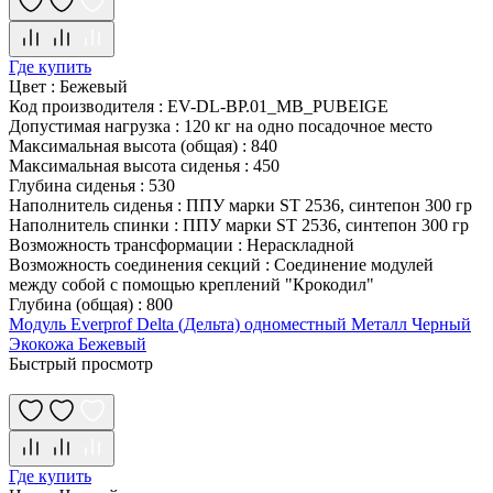
Где купить
Цвет
:
Бежевый
Код производителя
:
EV-DL-BP.01_MB_PUBEIGE
Допустимая нагрузка
:
120 кг на одно посадочное место
Максимальная высота (общая)
:
840
Максимальная высота сиденья
:
450
Глубина сиденья
:
530
Наполнитель сиденья
:
ППУ марки ST 2536, синтепон 300 гр
Наполнитель спинки
:
ППУ марки ST 2536, синтепон 300 гр
Возможность трансформации
:
Нераскладной
Возможность соединения секций
:
Соединение модулей
между собой с помощью креплений "Крокодил"
Глубина (общая)
:
800
Модуль Everprof Delta (Дельта) одноместный Металл Черный
Экокожа Бежевый
Быстрый просмотр
Где купить