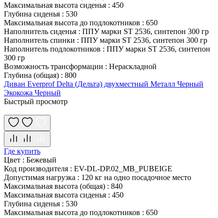
Максимальная высота сиденья
:
450
Глубина сиденья
:
530
Максимальная высота до подлокотников
:
650
Наполнитель сиденья
:
ППУ марки ST 2536, синтепон 300 гр
Наполнитель спинки
:
ППУ марки ST 2536, синтепон 300 гр
Наполнитель подлокотников
:
ППУ марки ST 2536, синтепон
300 гр
Возможность трансформации
:
Нераскладной
Глубина (общая)
:
800
Диван Everprof Delta (Дельта) двухместный Металл Черный
Экокожа Черный
Быстрый просмотр
Где купить
Цвет
:
Бежевый
Код производителя
:
EV-DL-DP.02_MB_PUBEIGE
Допустимая нагрузка
:
120 кг на одно посадочное место
Максимальная высота (общая)
:
840
Максимальная высота сиденья
:
450
Глубина сиденья
:
530
Максимальная высота до подлокотников
:
650