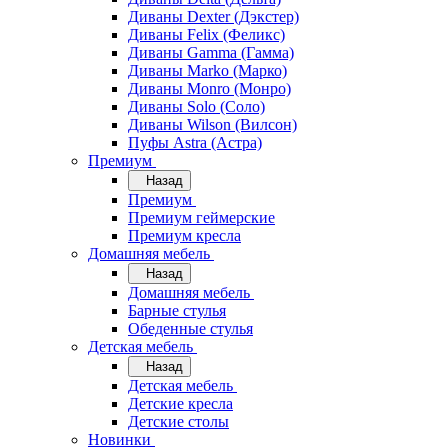
Диваны Dexter (Дэкстер)
Диваны Felix (Феликс)
Диваны Gamma (Гамма)
Диваны Marko (Марко)
Диваны Monro (Монро)
Диваны Solo (Соло)
Диваны Wilson (Вилсон)
Пуфы Astra (Астра)
Премиум
Назад
Премиум
Премиум геймерские
Премиум кресла
Домашняя мебель
Назад
Домашняя мебель
Барные стулья
Обеденные стулья
Детская мебель
Назад
Детская мебель
Детские кресла
Детские столы
Новинки