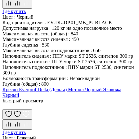
Где купить
Цвет
:
Черный
Код производителя
:
EV-DL-DP.01_MB_PUBLACK
Допустимая нагрузка
:
120 кг на одно посадочное место
Максимальная высота (общая)
:
840
Максимальная высота сиденья
:
450
Глубина сиденья
:
530
Максимальная высота до подлокотников
:
650
Наполнитель сиденья
:
ППУ марки ST 2536, синтепон 300 гр
Наполнитель спинки
:
ППУ марки ST 2536, синтепон 300 гр
Наполнитель подлокотников
:
ППУ марки ST 2536, синтепон
300 гр
Возможность трансформации
:
Нераскладной
Глубина (общая)
:
800
Кресло Everprof Delta (Дельта) Металл Черный Экокожа
Черный
Быстрый просмотр
Где купить
Цвет
:
Бежевый