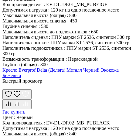
Код производителя
:
EV-DL-DP.01_MB_PUBEIGE
Допустимая нагрузка
:
120 кг на одно посадочное место
Максимальная высота (общая)
:
840
Максимальная высота сиденья
:
450
Глубина сиденья
:
530
Максимальная высота до подлокотников
:
650
Наполнитель сиденья
:
ППУ марки ST 2536, синтепон 300 гр
Наполнитель спинки
:
ППУ марки ST 2536, синтепон 300 гр
Наполнитель подлокотников
:
ППУ марки ST 2536, синтепон
300 гр
Возможность трансформации
:
Нераскладной
Глубина (общая)
:
800
Кресло Everprof Delta (Дельта) Металл Черный Экокожа
Бежевый
Быстрый просмотр
Где купить
Цвет
:
Черный
Код производителя
:
EV-DL-DP.02_MB_PUBLACK
Допустимая нагрузка
:
120 кг на одно посадочное место
Максимальная высота (общая)
:
840