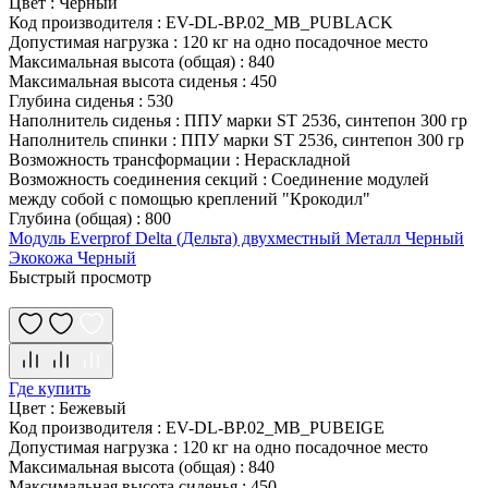
Цвет
:
Черный
Код производителя
:
EV-DL-BP.02_MB_PUBLACK
Допустимая нагрузка
:
120 кг на одно посадочное место
Максимальная высота (общая)
:
840
Максимальная высота сиденья
:
450
Глубина сиденья
:
530
Наполнитель сиденья
:
ППУ марки ST 2536, синтепон 300 гр
Наполнитель спинки
:
ППУ марки ST 2536, синтепон 300 гр
Возможность трансформации
:
Нераскладной
Возможность соединения секций
:
Соединение модулей
между собой с помощью креплений "Крокодил"
Глубина (общая)
:
800
Модуль Everprof Delta (Дельта) двухместный Металл Черный
Экокожа Черный
Быстрый просмотр
Где купить
Цвет
:
Бежевый
Код производителя
:
EV-DL-BP.02_MB_PUBEIGE
Допустимая нагрузка
:
120 кг на одно посадочное место
Максимальная высота (общая)
:
840
Максимальная высота сиденья
:
450