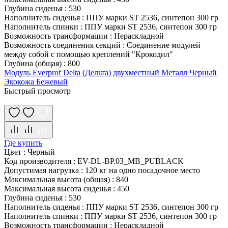
Глубина сиденья
:
530
Наполнитель сиденья
:
ППУ марки ST 2536, синтепон 300 гр
Наполнитель спинки
:
ППУ марки ST 2536, синтепон 300 гр
Возможность трансформации
:
Нераскладной
Возможность соединения секций
:
Соединение модулей
между собой с помощью креплений "Крокодил"
Глубина (общая)
:
800
Модуль Everprof Delta (Дельта) двухместный Металл Черный
Экокожа Бежевый
Быстрый просмотр
Где купить
Цвет
:
Черный
Код производителя
:
EV-DL-BP.03_MB_PUBLACK
Допустимая нагрузка
:
120 кг на одно посадочное место
Максимальная высота (общая)
:
840
Максимальная высота сиденья
:
450
Глубина сиденья
:
530
Наполнитель сиденья
:
ППУ марки ST 2536, синтепон 300 гр
Наполнитель спинки
:
ППУ марки ST 2536, синтепон 300 гр
Возможность трансформации
:
Нераскладной