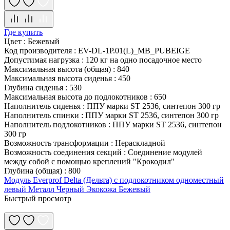
Где купить
Цвет
:
Бежевый
Код производителя
:
EV-DL-1P.01(L)_MB_PUBEIGE
Допустимая нагрузка
:
120 кг на одно посадочное место
Максимальная высота (общая)
:
840
Максимальная высота сиденья
:
450
Глубина сиденья
:
530
Максимальная высота до подлокотников
:
650
Наполнитель сиденья
:
ППУ марки ST 2536, синтепон 300 гр
Наполнитель спинки
:
ППУ марки ST 2536, синтепон 300 гр
Наполнитель подлокотников
:
ППУ марки ST 2536, синтепон
300 гр
Возможность трансформации
:
Нераскладной
Возможность соединения секций
:
Соединение модулей
между собой с помощью креплений "Крокодил"
Глубина (общая)
:
800
Модуль Everprof Delta (Дельта) с подлокотником одноместный
левый Металл Черный Экокожа Бежевый
Быстрый просмотр