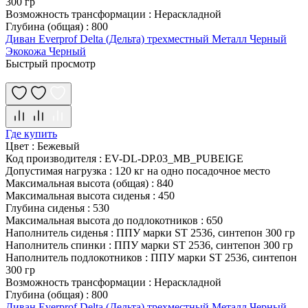
300 гр
Возможность трансформации
:
Нераскладной
Глубина (общая)
:
800
Диван Everprof Delta (Дельта) трехместный Металл Черный
Экокожа Черный
Быстрый просмотр
Где купить
Цвет
:
Бежевый
Код производителя
:
EV-DL-DP.03_MB_PUBEIGE
Допустимая нагрузка
:
120 кг на одно посадочное место
Максимальная высота (общая)
:
840
Максимальная высота сиденья
:
450
Глубина сиденья
:
530
Максимальная высота до подлокотников
:
650
Наполнитель сиденья
:
ППУ марки ST 2536, синтепон 300 гр
Наполнитель спинки
:
ППУ марки ST 2536, синтепон 300 гр
Наполнитель подлокотников
:
ППУ марки ST 2536, синтепон
300 гр
Возможность трансформации
:
Нераскладной
Глубина (общая)
:
800
Диван Everprof Delta (Дельта) трехместный Металл Черный