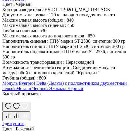
Цвет
:
Черный
Код производителя
:
EV-DL-1P.02(L)_MB_PUBLACK
Допустимая нагрузка
:
120 кг на одно посадочное место
Максимальная высота (общая)
:
840
Максимальная высота сиденья
:
450
Глубина сиденья
:
530
Максимальная высота до подлокотников
:
650
Наполнитель сиденья
:
ППУ марки ST 2536, синтепон 300 гр
Наполнитель спинки
:
ППУ марки ST 2536, синтепон 300 гр
Наполнитель подлокотников
:
ППУ марки ST 2536, синтепон
300 гр
Возможность трансформации
:
Нераскладной
Возможность соединения секций
:
Соединение модулей
между собой с помощью креплений "Крокодил"
Глубина (общая)
:
800
Модуль Everprof Delta (Дельта) с подлокотником двухместный
левый Металл Черный Экокожа Черный
Быстрый просмотр
Где купить
Цвет
:
Бежевый