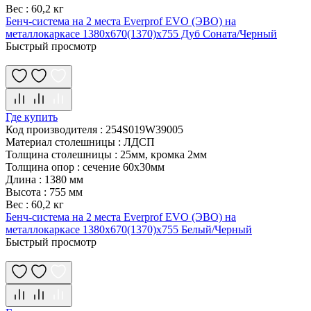
Вес
:
60,2 кг
Бенч-система на 2 места Everprof EVO (ЭВО) на
металлокаркасе 1380х670(1370)x755 Дуб Соната/Черный
Быстрый просмотр
Где купить
Код производителя
:
254S019W39005
Материал столешницы
:
ЛДСП
Толщина столешницы
:
25мм, кромка 2мм
Толщина опор
:
сечение 60х30мм
Длина
:
1380 мм
Высота
:
755 мм
Вес
:
60,2 кг
Бенч-система на 2 места Everprof EVO (ЭВО) на
металлокаркасе 1380х670(1370)x755 Белый/Черный
Быстрый просмотр