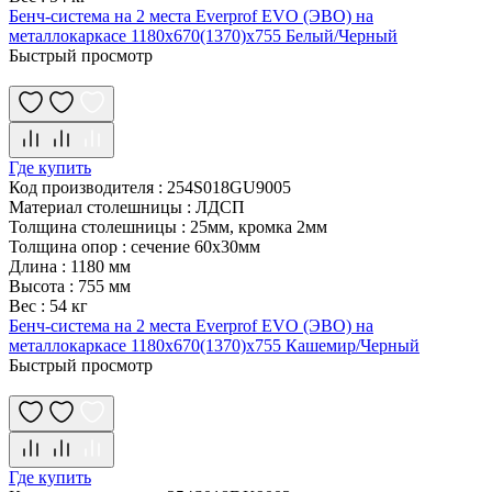
Бенч-система на 2 места Everprof EVO (ЭВО) на
металлокаркасе 1180х670(1370)x755 Белый/Черный
Быстрый просмотр
Где купить
Код производителя
:
254S018GU9005
Материал столешницы
:
ЛДСП
Толщина столешницы
:
25мм, кромка 2мм
Толщина опор
:
сечение 60х30мм
Длина
:
1180 мм
Высота
:
755 мм
Вес
:
54 кг
Бенч-система на 2 места Everprof EVO (ЭВО) на
металлокаркасе 1180х670(1370)x755 Кашемир/Черный
Быстрый просмотр
Где купить