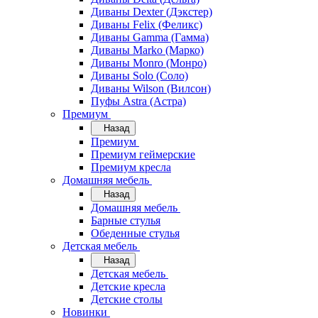
Диваны Dexter (Дэкстер)
Диваны Felix (Феликс)
Диваны Gamma (Гамма)
Диваны Marko (Марко)
Диваны Monro (Монро)
Диваны Solo (Соло)
Диваны Wilson (Вилсон)
Пуфы Astra (Астра)
Премиум
Назад
Премиум
Премиум геймерские
Премиум кресла
Домашняя мебель
Назад
Домашняя мебель
Барные стулья
Обеденные стулья
Детская мебель
Назад
Детская мебель
Детские кресла
Детские столы
Новинки