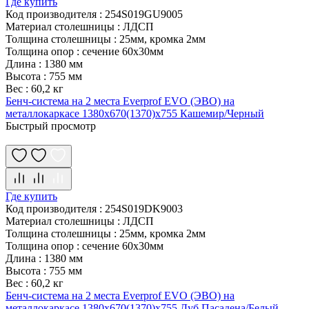
Где купить
Код производителя
:
254S019GU9005
Материал столешницы
:
ЛДСП
Толщина столешницы
:
25мм, кромка 2мм
Толщина опор
:
сечение 60х30мм
Длина
:
1380 мм
Высота
:
755 мм
Вес
:
60,2 кг
Бенч-система на 2 места Everprof EVO (ЭВО) на
металлокаркасе 1380х670(1370)x755 Кашемир/Черный
Быстрый просмотр
Где купить
Код производителя
:
254S019DK9003
Материал столешницы
:
ЛДСП
Толщина столешницы
:
25мм, кромка 2мм
Толщина опор
:
сечение 60х30мм
Длина
:
1380 мм
Высота
:
755 мм
Вес
:
60,2 кг
Бенч-система на 2 места Everprof EVO (ЭВО) на
металлокаркасе 1380х670(1370)x755 Дуб Пасадена/Белый