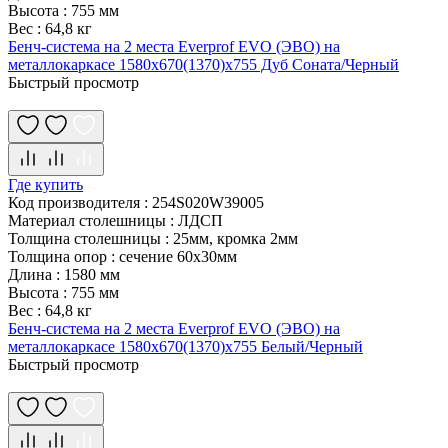
Высота
:
755 мм
Вес
:
64,8 кг
Бенч-система на 2 места Everprof EVO (ЭВО) на
металлокаркасе 1580х670(1370)x755 Дуб Соната/Черный
Быстрый просмотр
Где купить
Код производителя
:
254S020W39005
Материал столешницы
:
ЛДСП
Толщина столешницы
:
25мм, кромка 2мм
Толщина опор
:
сечение 60х30мм
Длина
:
1580 мм
Высота
:
755 мм
Вес
:
64,8 кг
Бенч-система на 2 места Everprof EVO (ЭВО) на
металлокаркасе 1580х670(1370)x755 Белый/Черный
Быстрый просмотр