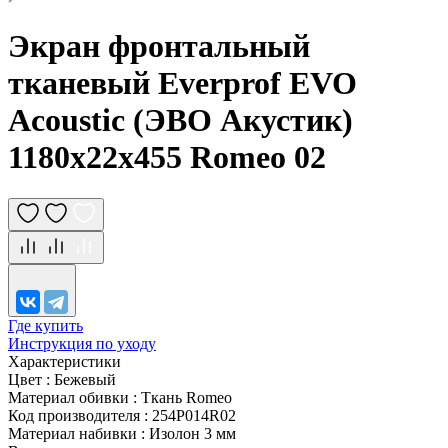
Экран фронтальный
тканевый Everprof EVO
Acoustic (ЭВО Акустик)
1180х22x455 Romeo 02
Где купить
Инструкция по уходу
Характеристики
Цвет
:
Бежевый
Материал обивки
:
Ткань Romeo
Код производителя
:
254P014R02
Материал набивки
:
Изолон 3 мм