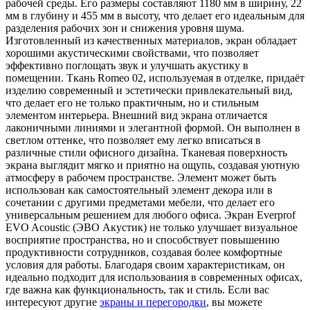
рабочей среды. Его размеры составляют 1180 мм в ширину, 22
мм в глубину и 455 мм в высоту, что делает его идеальным для
разделения рабочих зон и снижения уровня шума.
Изготовленный из качественных материалов, экран обладает
хорошими акустическими свойствами, что позволяет
эффективно поглощать звук и улучшать акустику в
помещении. Ткань Romeo 02, используемая в отделке, придаёт
изделию современный и эстетически привлекательный вид,
что делает его не только практичным, но и стильным
элементом интерьера. Внешний вид экрана отличается
лаконичными линиями и элегантной формой. Он выполнен в
светлом оттенке, что позволяет ему легко вписаться в
различные стили офисного дизайна. Тканевая поверхность
экрана выглядит мягко и приятно на ощупь, создавая уютную
атмосферу в рабочем пространстве. Элемент может быть
использован как самостоятельный элемент декора или в
сочетании с другими предметами мебели, что делает его
универсальным решением для любого офиса. Экран Everprof
EVO Acoustic (ЭВО Акустик) не только улучшает визуальное
восприятие пространства, но и способствует повышению
продуктивности сотрудников, создавая более комфортные
условия для работы. Благодаря своим характеристикам, он
идеально подходит для использования в современных офисах,
где важна как функциональность, так и стиль. Если вас
интересуют другие
экраны и перегородки
, вы можете