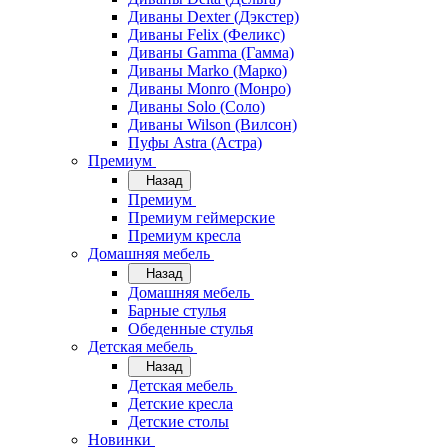
Диваны Dexter (Дэкстер)
Диваны Felix (Феликс)
Диваны Gamma (Гамма)
Диваны Marko (Марко)
Диваны Monro (Монро)
Диваны Solo (Соло)
Диваны Wilson (Вилсон)
Пуфы Astra (Астра)
Премиум
Назад
Премиум
Премиум геймерские
Премиум кресла
Домашняя мебель
Назад
Домашняя мебель
Барные стулья
Обеденные стулья
Детская мебель
Назад
Детская мебель
Детские кресла
Детские столы
Новинки