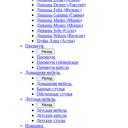
Диваны Dexter (Дэкстер)
Диваны Felix (Феликс)
Диваны Gamma (Гамма)
Диваны Marko (Марко)
Диваны Monro (Монро)
Диваны Solo (Соло)
Диваны Wilson (Вилсон)
Пуфы Astra (Астра)
Премиум
Назад
Премиум
Премиум геймерские
Премиум кресла
Домашняя мебель
Назад
Домашняя мебель
Барные стулья
Обеденные стулья
Детская мебель
Назад
Детская мебель
Детские кресла
Детские столы
Новинки