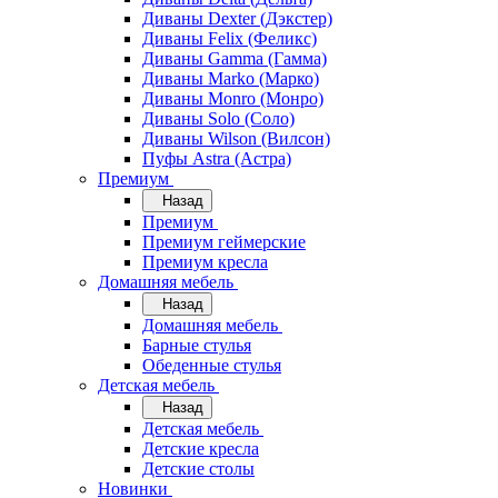
Диваны Dexter (Дэкстер)
Диваны Felix (Феликс)
Диваны Gamma (Гамма)
Диваны Marko (Марко)
Диваны Monro (Монро)
Диваны Solo (Соло)
Диваны Wilson (Вилсон)
Пуфы Astra (Астра)
Премиум
Назад
Премиум
Премиум геймерские
Премиум кресла
Домашняя мебель
Назад
Домашняя мебель
Барные стулья
Обеденные стулья
Детская мебель
Назад
Детская мебель
Детские кресла
Детские столы
Новинки