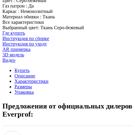
Цвет
:
Серо-бежевый
Газ патрон
:
Да
Каркас
:
Немонолитный
Материал обивки
:
Ткань
Все характеристики
Выбранный цвет: Ткань Серо-бежевый
Где купить
Инструкция по сборке
Инструкция по уходу
AR примерка
3D модель
Видео
Купить
Описание
Характеристики
Размеры
Упаковка
Предложения от официальных дилеров
Everprof: