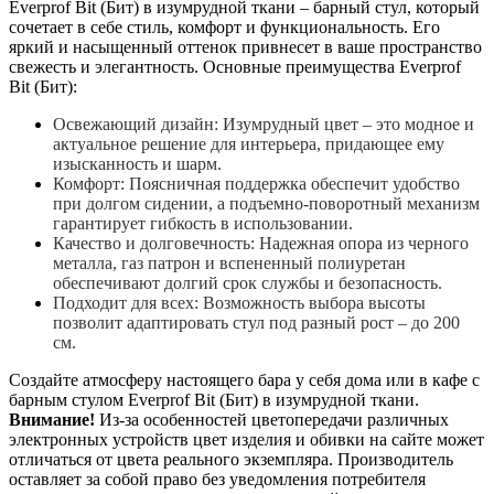
Everprof Bit (Бит) в изумрудной ткани – барный стул, который
сочетает в себе стиль, комфорт и функциональность. Его
яркий и насыщенный оттенок привнесет в ваше пространство
свежесть и элегантность. Основные преимущества Everprof
Bit (Бит):
Освежающий дизайн: Изумрудный цвет – это модное и
актуальное решение для интерьера, придающее ему
изысканность и шарм.
Комфорт: Поясничная поддержка обеспечит удобство
при долгом сидении, а подъемно-поворотный механизм
гарантирует гибкость в использовании.
Качество и долговечность: Надежная опора из черного
металла, газ патрон и вспененный полиуретан
обеспечивают долгий срок службы и безопасность.
Подходит для всех: Возможность выбора высоты
позволит адаптировать стул под разный рост – до 200
см.
Создайте атмосферу настоящего бара у себя дома или в кафе с
барным стулом Everprof Bit (Бит) в изумрудной ткани.
Внимание!
Из-за особенностей цветопередачи различных
электронных устройств цвет изделия и обивки на сайте может
отличаться от цвета реального экземпляра. Производитель
оставляет за собой право без уведомления потребителя