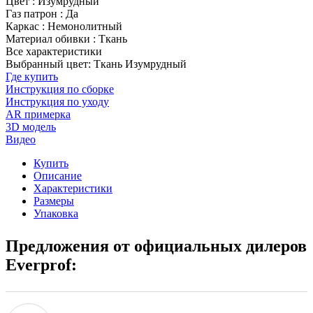
Цвет
:
Изумрудный
Газ патрон
:
Да
Каркас
:
Немонолитный
Материал обивки
:
Ткань
Все характеристики
Выбранный цвет: Ткань Изумрудный
Где купить
Инструкция по сборке
Инструкция по уходу
AR примерка
3D модель
Видео
Купить
Описание
Характеристики
Размеры
Упаковка
Предложения от официальных дилеров
Everprof: