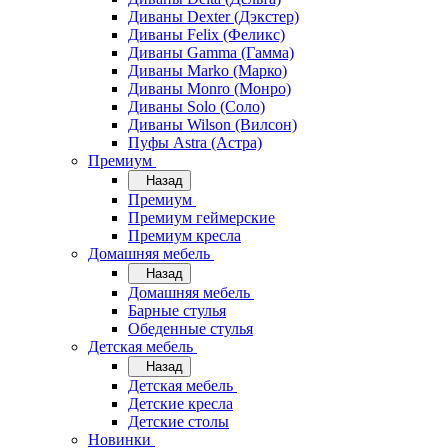
Диваны Dexter (Дэкстер)
Диваны Felix (Феликс)
Диваны Gamma (Гамма)
Диваны Marko (Марко)
Диваны Monro (Монро)
Диваны Solo (Соло)
Диваны Wilson (Вилсон)
Пуфы Astra (Астра)
Премиум
Назад
Премиум
Премиум геймерские
Премиум кресла
Домашняя мебель
Назад
Домашняя мебель
Барные стулья
Обеденные стулья
Детская мебель
Назад
Детская мебель
Детские кресла
Детские столы
Новинки