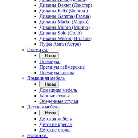
Диваны Dexter (Дэкстер)
Диваны Felix (Феликс)
Диваны Gamma (Гамма)
Диваны Marko (Марко)
Диваны Monro (Монро)
Диваны Solo (Соло)
Диваны Wilson (Вилсон)
Пуфы Astra (Астра)
Премиум
Назад
Премиум
Премиум геймерские
Премиум кресла
Домашняя мебель
Назад
Домашняя мебель
Барные стулья
Обеденные стулья
Детская мебель
Назад
Детская мебель
Детские кресла
Детские столы
Новинки