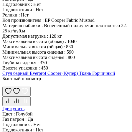
Подголовник
:
Нет
Подлокотники
:
Нет
Ролики
:
Нет
Код производителя
:
EP Cooper Fabric Mustard
Материал набивки
:
Вспененный полиуретан плотностью 22-
25 кг/куб.м
Допустимая нагрузка
:
120 кг
Максимальная высота (общая)
:
1040
Минимальная высота (общая)
:
830
Минимальная высота сиденья
:
590
Максимальная высота сиденья
:
800
Глубина сиденья
:
330
Высота упаковки
:
450
Стул барный Everprof Cooper (Купер) Ткань Горчичный
Быстрый просмотр
Где купить
Цвет
:
Голубой
Газ патрон
:
Да
Подголовник
:
Нет
Подлокотники
:
Нет