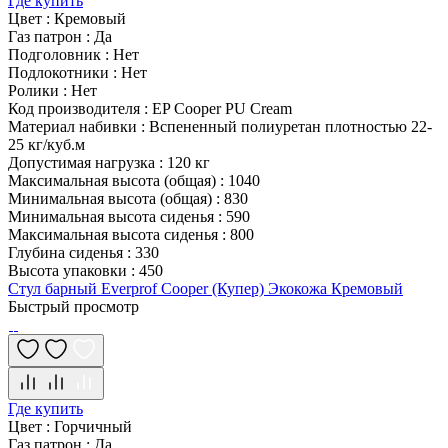
Где купить
Цвет
:
Кремовый
Газ патрон
:
Да
Подголовник
:
Нет
Подлокотники
:
Нет
Ролики
:
Нет
Код производителя
:
EP Cooper PU Cream
Материал набивки
:
Вспененный полиуретан плотностью 22-
25 кг/куб.м
Допустимая нагрузка
:
120 кг
Максимальная высота (общая)
:
1040
Минимальная высота (общая)
:
830
Минимальная высота сиденья
:
590
Максимальная высота сиденья
:
800
Глубина сиденья
:
330
Высота упаковки
:
450
Стул барный Everprof Cooper (Купер) Экокожа Кремовый
Быстрый просмотр
Где купить
Цвет
:
Горчичный
Газ патрон
:
Да