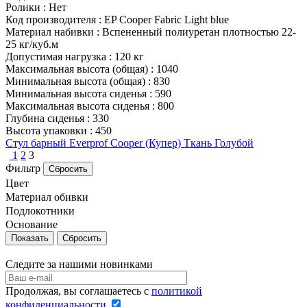
Ролики
:
Нет
Код производителя
:
EP Cooper Fabric Light blue
Материал набивки
:
Вспененный полиуретан плотностью 22-
25 кг/куб.м
Допустимая нагрузка
:
120 кг
Максимальная высота (общая)
:
1040
Минимальная высота (общая)
:
830
Минимальная высота сиденья
:
590
Максимальная высота сиденья
:
800
Глубина сиденья
:
330
Высота упаковки
:
450
Стул барный Everprof Cooper (Купер) Ткань Голубой
1
2
3
Фильтр
Сбросить
Цвет
Материал обивки
Подлокотники
Основание
Сбросить
Следите за нашими новинками
Продолжая, вы соглашаетесь с
политикой
конфиденциальности