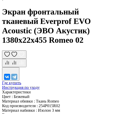
Экран фронтальный
тканевый Everprof EVO
Acoustic (ЭВО Акустик)
1380х22x455 Romeo 02
Где купить
Инструкция по уходу
Характеристики
Цвет
:
Бежевый
Материал обивки
:
Ткань Romeo
Код производителя
:
254P015R02
Материал набивки
:
Изолон 3 мм