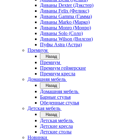
Диваны Dexter (Дэкстер)
Диваны Felix (Феликс)
Диваны Gamma (Гамма)
Диваны Marko (Марко)
Диваны Monro (Монро)
Диваны Solo (Соло)
Диваны Wilson (Вилсон)
Пуфы Astra (Астра)
Премиум
Назад
Премиум
Премиум геймерские
Премиум кресла
Домашняя мебель
Назад
Домашняя мебель
Барные стулья
Обеденные стулья
Детская мебель
Назад
Детская мебель
Детские кресла
Детские столы
Новинки