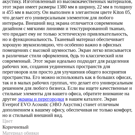
акустику. Изготовленный из высококачественных материалов,
этот экран имеет размеры 1380 мм в ширину, 22 мм в толщину
и 455 мм в высоту. Он выполнен в элегантном цвете Kiton 05,
что делает его универсальным элементом для любого
интерьера. Внешний вид экрана отличается современным
дизайном с мягкими линиями и текстурированной тканью,
что придает ему не только эстетическую привлекательность,
но и функциональность. Тканевый материал обеспечивает
хорошую звукоизоляцию, что особенно важно в офисных
помещениях с высокой шумностью. Экран легко вписывается
в различные стили оформления, будь то классический или
современный. Этот экран идеально подходит для разделения
рабочих зон, создания уединенных пространств для
переговоров или просто для улучшения общего восприятия
пространства. Его можно использовать как в больших офисах,
так и в малых рабочих группах, что делает его универсальным
решением для любого бизнеса. Если вы ищете качественные и
стильные элементы для вашего офиса, обратите внимание на
другие
экраны и перегородки
в нашем каталоге. Экран
Everprof EVO Acoustic (ЭВО Акустик) станет отличным
дополнением к вашему офису, обеспечивая не только комфорт,
но и стильный внешний вид.
Цвет
Коричневый
Материал обивки