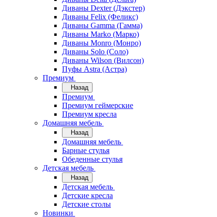
Диваны Dexter (Дэкстер)
Диваны Felix (Феликс)
Диваны Gamma (Гамма)
Диваны Marko (Марко)
Диваны Monro (Монро)
Диваны Solo (Соло)
Диваны Wilson (Вилсон)
Пуфы Astra (Астра)
Премиум
Назад
Премиум
Премиум геймерские
Премиум кресла
Домашняя мебель
Назад
Домашняя мебель
Барные стулья
Обеденные стулья
Детская мебель
Назад
Детская мебель
Детские кресла
Детские столы
Новинки