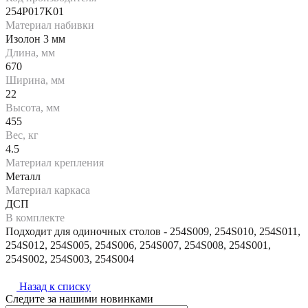
254P017K01
Материал набивки
Изолон 3 мм
Длина, мм
670
Ширина, мм
22
Высота, мм
455
Вес, кг
4.5
Материал крепления
Металл
Материал каркаса
ДСП
В комплекте
Подходит для одиночных столов - 254S009, 254S010, 254S011,
254S012, 254S005, 254S006, 254S007, 254S008, 254S001,
254S002, 254S003, 254S004
Назад к списку
Следите за нашими новинками