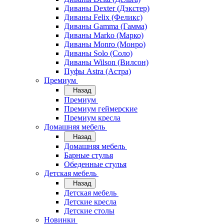
Диваны Dexter (Дэкстер)
Диваны Felix (Феликс)
Диваны Gamma (Гамма)
Диваны Marko (Марко)
Диваны Monro (Монро)
Диваны Solo (Соло)
Диваны Wilson (Вилсон)
Пуфы Astra (Астра)
Премиум
Назад
Премиум
Премиум геймерские
Премиум кресла
Домашняя мебель
Назад
Домашняя мебель
Барные стулья
Обеденные стулья
Детская мебель
Назад
Детская мебель
Детские кресла
Детские столы
Новинки