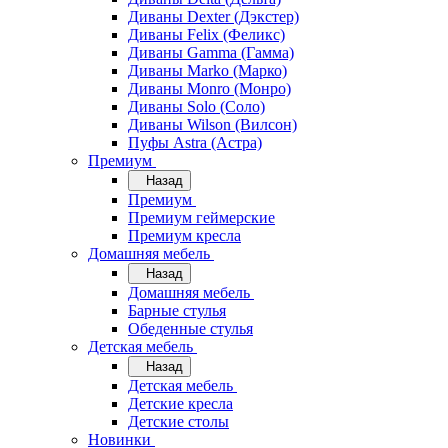
Диваны Dexter (Дэкстер)
Диваны Felix (Феликс)
Диваны Gamma (Гамма)
Диваны Marko (Марко)
Диваны Monro (Монро)
Диваны Solo (Соло)
Диваны Wilson (Вилсон)
Пуфы Astra (Астра)
Премиум
Назад
Премиум
Премиум геймерские
Премиум кресла
Домашняя мебель
Назад
Домашняя мебель
Барные стулья
Обеденные стулья
Детская мебель
Назад
Детская мебель
Детские кресла
Детские столы
Новинки