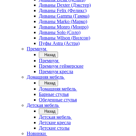
Диваны Dexter (Дэкстер)
Диваны Felix (Феликс)
Диваны Gamma (Гамма)
Диваны Marko (Марко)
Диваны Monro (Монро)
Диваны Solo (Соло)
Диваны Wilson (Вилсон)
Пуфы Astra (Астра)
Премиум
Назад
Премиум
Премиум геймерские
Премиум кресла
Домашняя мебель
Назад
Домашняя мебель
Барные стулья
Обеденные стулья
Детская мебель
Назад
Детская мебель
Детские кресла
Детские столы
Новинки