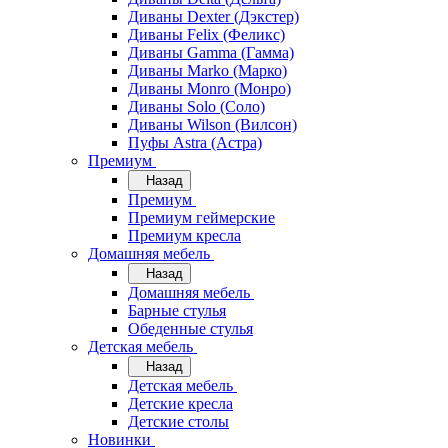
Диваны Dexter (Дэкстер)
Диваны Felix (Феликс)
Диваны Gamma (Гамма)
Диваны Marko (Марко)
Диваны Monro (Монро)
Диваны Solo (Соло)
Диваны Wilson (Вилсон)
Пуфы Astra (Астра)
Премиум
Назад
Премиум
Премиум геймерские
Премиум кресла
Домашняя мебель
Назад
Домашняя мебель
Барные стулья
Обеденные стулья
Детская мебель
Назад
Детская мебель
Детские кресла
Детские столы
Новинки