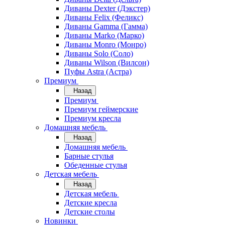
Диваны Dexter (Дэкстер)
Диваны Felix (Феликс)
Диваны Gamma (Гамма)
Диваны Marko (Марко)
Диваны Monro (Монро)
Диваны Solo (Соло)
Диваны Wilson (Вилсон)
Пуфы Astra (Астра)
Премиум
Назад
Премиум
Премиум геймерские
Премиум кресла
Домашняя мебель
Назад
Домашняя мебель
Барные стулья
Обеденные стулья
Детская мебель
Назад
Детская мебель
Детские кресла
Детские столы
Новинки