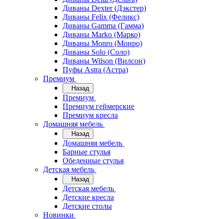
Диваны Dexter (Дэкстер)
Диваны Felix (Феликс)
Диваны Gamma (Гамма)
Диваны Marko (Марко)
Диваны Monro (Монро)
Диваны Solo (Соло)
Диваны Wilson (Вилсон)
Пуфы Astra (Астра)
Премиум
Назад
Премиум
Премиум геймерские
Премиум кресла
Домашняя мебель
Назад
Домашняя мебель
Барные стулья
Обеденные стулья
Детская мебель
Назад
Детская мебель
Детские кресла
Детские столы
Новинки